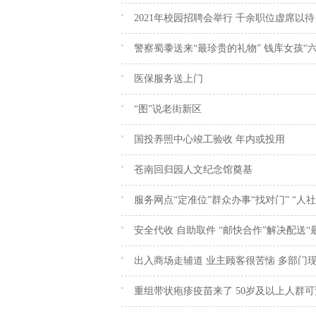
2021年校园招聘会举行 千余职位虚席以待
警察蜀黍送来“最珍贵的礼物” 钱库女孩“
医保服务送上门
“图”说老街新区
国投养照中心竣工验收 年内或投用
苍南回归园人文纪念馆奠基
服务网点“定准位”群众办事“找对门” “人
安全代收 自助取件 “邮快合作”解决配送“
出入商场走辅道 业主顾客很苦恼 多部门
重组带状疱疹疫苗来了 50岁及以上人群