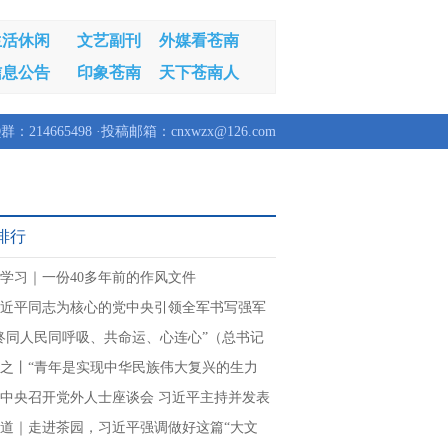
生活休闲
文艺副刊
外媒看苍南
信息公告
印象苍南
天下苍南人
群：214665498 ·投稿邮箱：cnxwzx@126.com
排行
学习｜一份40多年前的作风文件
近平同志为核心的党中央引领全军书写强军
章
终同人民同呼吸、共命运、心连心”（总书记
民情怀）
之丨“青年是实现中华民族伟大复兴的生力
中央召开党外人士座谈会 习近平主持并发表
讲话
道｜走进茶园，习近平强调做好这篇“大文