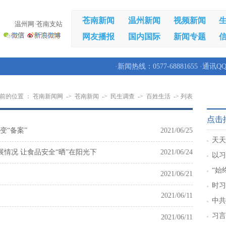
苍南新闻
温州新闻
视频新闻
温州网·苍南支站
网友播报
国内国际
新闻专题
·新闻热线：0577-68881655 ·通讯QQ
前的位置 ：
苍南新闻网
->
苍南新闻
->
民生调查
->
百姓生活
-> 列表
点击
变“备案”
2021/06/25
天天
情况 让食品安全“晒”在阳光下
2021/06/24
以习
新篇
“始
2021/06/21
的人
时习
2021/06/11
军”
中共
重要
习言
2021/06/11