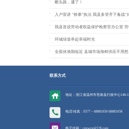
断头路，通了！
入户宣讲 “铁拳”执法 我县多管齐下备战“
我县首设劳动者权益保护检察官办公室 劳
环城绿道串起幸福时光
全面休渔期临近 县城市场海鲜供应不用愁
联系方式
地址：浙江省温州市苍南县行政中心146-1
电话\传真：0577－68881650 68881658
电子信箱：cnxwzx@126.com