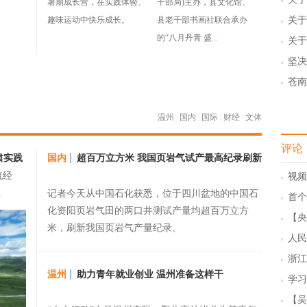
暑期成长营，在实践体验、
干部局)主办，县文化馆、
告 
趣味运动中快乐成长。
县老干部书画社联合承办
关于
号）
的“八月丹青 盛...
关于
的公
坚决
间
苍南
的公
温州
|
国内
|
国际
|
财经
|
文体
评论
肃实践
国内
超百万立方米 我国页岩气试产最高纪录刷新
流经
视频
.
记者今天从中国石化获悉，位于四川盆地的中国石
研讨
首个
化资阳页岩气田的两口井测试产量均超百万立方
实现
【央
米，刷新我国页岩气产量纪录。
人民
浙江
温州
助力青年就业创业 温州准备这样干
战 
学习
讲话
【吴