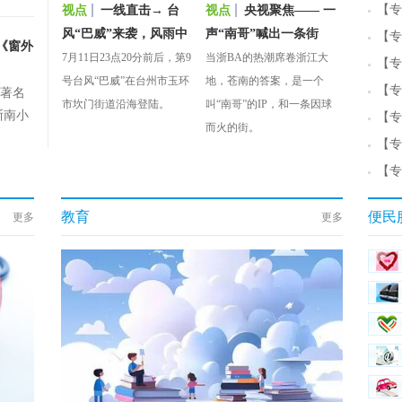
【专
视点
一线直击→ 台
视点
央视聚焦—— 一
风“巴威”来袭，风雨中
声“南哥”喊出一条街
【专
《窗外
的那些人与事
7月11日23点20分前后，第9
当浙BA的热潮席卷浙江大
【专
号台风“巴威”在台州市玉环
地，苍南的答案，是一个
【专
国著名
市坎门街道沿海登陆。
叫“南哥”的IP，和一条因球
浙南小
【专
而火的街。
【专
周
【专
教育
便民
更多
更多