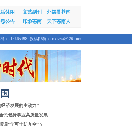
生活休闲
文艺副刊
外媒看苍南
信息公告
印象苍南
天下苍南人
群：214665498 ·投稿邮箱：cnxwzx@126.com
中国
为经济发展的主动力”
看全民健身事业高质量发展
强调“宁可十防九空”？