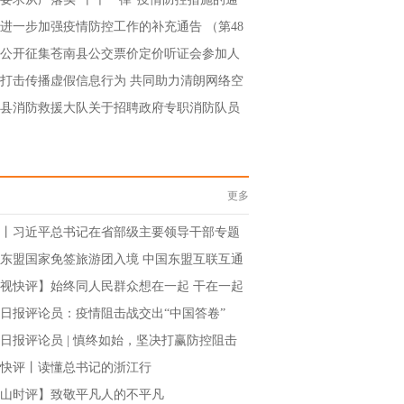
（第47号）
进一步加强疫情防控工作的补充通告 （第48
公开征集苍南县公交票价定价听证会参加人
告
打击传播虚假信息行为 共同助力清朗网络空
县消防救援大队关于招聘政府专职消防队员
告
更多
丨习近平总书记在省部级主要领导干部专题
班开班式上的重要讲话引发热烈反响
东盟国家免签旅游团入境 中国东盟互联互通
“加速度”
视快评】始终同人民群众想在一起 干在一起
日报评论员：疫情阻击战交出“中国答卷”
日报评论员 | 慎终如始，坚决打赢防控阻击
——二论学习贯彻习近平总书记考察浙江重要
快评丨读懂总书记的浙江行
精神
山时评】致敬平凡人的不平凡