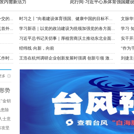
激发内需新活力
此行间·习近平心系体育强国建
文脉华
大道行天下｜最是真情暖人心——中国元首外交的世界情怀与大国气派
时习之丨“向着建设体育强国、健康中国的目标不断迈进”
学习·
时政新闻眼丨从四个维度读懂今年以来中国元首外交
学习新语｜以党的政治建设为统领加强党的各方面建设
实干开
习近平总书记关切事｜厚植营商沃土推动东北全面振兴
经纬线·向新，向前
“作为
王浩在检查督导调度各部门各系统防汛防台工作时强调 高度警觉 主动作为 落实落细防御台风“白海豚”各项工作
王浩在杭州调研企业创新发展时强调 创新引领 激发活力 加快实现高质量发展
更多
形势
量发展
“金钥
隐患除
人士意
将攻坚