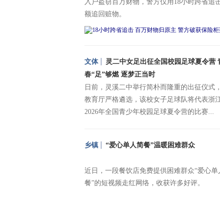
保险柜盗窃案
入户盗窃百万财物，警方仅用18小时跨省追
额追回赃物。
文体
灵二中女足出征全国校园足球夏令营 
春“足”够燃 逐梦正当时
日前，灵溪二中举行简朴而隆重的出征仪式
教育厅严格遴选，该校女子足球队将代表浙
2026年全国青少年校园足球夏令营的比赛...
乡镇
“爱心单人简餐”温暖困难群众
近日，一段餐饮店免费提供困难群众“爱心单
餐”的短视频走红网络，收获许多好评。