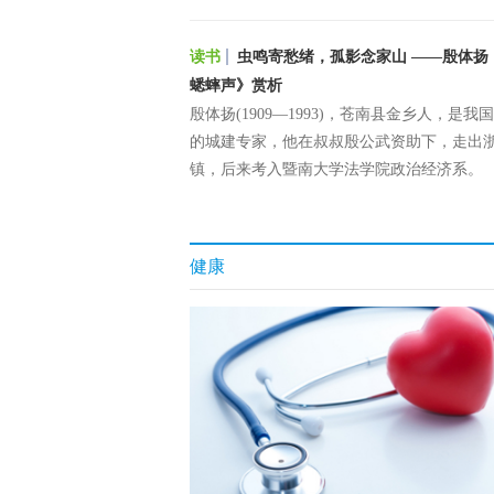
读书
虫鸣寄愁绪，孤影念家山 ——殷体扬
蟋蟀声》赏析
殷体扬(1909—1993)，苍南县金乡人，是我
的城建专家，他在叔叔殷公武资助下，走出
镇，后来考入暨南大学法学院政治经济系。
健康