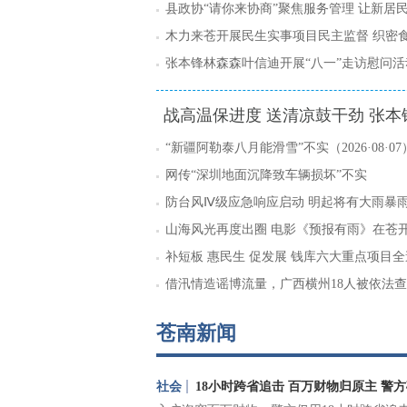
突破抓项目
县政协“请你来协商”聚焦服务管理 让新居
融入第二故乡
木力来苍开展民生实事项目民主监督 织密
线 守护舌尖安全
张本锋林森森叶信迪开展“八一”走访慰问活
上节日祝福 共话军地发展
战高温保进度 送清凉鼓干劲 张本
望慰问一线建设者
“新疆阿勒泰八月能滑雪”不实（2026·08·07
网传“深圳地面沉降致车辆损坏”不实
（2026·08·06）
防台风Ⅳ级应急响应启动 明起将有大雨暴
山海风光再度出圈 电影《预报有雨》在苍
补短板 惠民生 促发展 钱库六大重点项目
进
借汛情造谣博流量，广西横州18人被依法
（2026·08·05）
苍南新闻
社会
18小时跨省追击 百万财物归原主 警