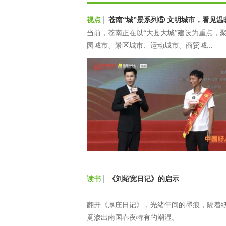
视点
苍南“城”景系列⑤ 文明城市，看见温
的底色
当前，苍南正在以“大县大城”建设为重点，
园城市、景区城市、运动城市、商贸城...
读书
《刘绍宽日记》的启示
翻开《厚庄日记》，光绪年间的墨痕，隔着
竟渗出南国春夜特有的潮湿。