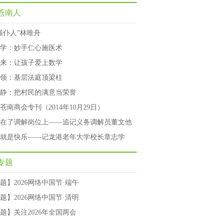
苍南人
猫仆人”林唯舟
学：妙手仁心施医术
来：让孩子爱上数学
领：基层法庭顶梁柱
静：把村民的满意当荣誉
苍南商会专刊（2014年10月29日）
在了调解岗位上——追记义务调解员董文他
就是快乐——记龙港老年大学校长章志学
专题
题】2026网络中国节·端午
题】2026网络中国节·清明
题】关注2026年全国两会