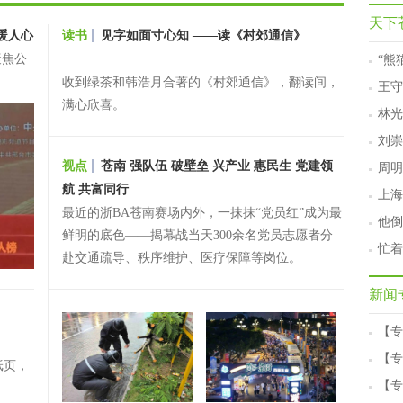
天下
暖人心
读书
见字如面寸心知 ——读《村郊通信》
聚焦公
“熊
收到绿茶和韩浩月合著的《村郊通信》，翻读间，
王守
满心欣喜。
林光
刘崇
视点
苍南 强队伍 破壁垒 兴产业 惠民生 党建领
周明
航 共富同行
上海
最近的浙BA苍南赛场内外，一抹抹“党员红”成为最
他倒
鲜明的底色——揭幕战当天300余名党员志愿者分
忙着
赴交通疏导、秩序维护、医疗保障等岗位。
新闻
【专
【专
纸页，
【专