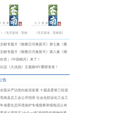
！《无尽蓝绿：苍南
《无尽蓝绿：苍南谣》
苍南城市形象宣传片首
文献专题片《敢教日月换新天》第七集《奠
发
本》
文献专题片《敢教日月换新天》第八集《艰
索》
向党 |《中国精兵》来了！
出品《大决战》主题曲MV重磅首发！
公告
全面从严治党向纵深发展 十届县委第三轮巡
作启动
苍南县总工会公开招录 社会化职业化工会工
的公告
22年省委生态环境保护专项督察举报电话公布
要求从严落实“十个一律”疫情防控措施的通