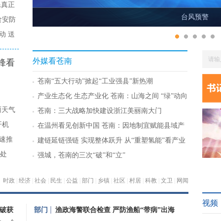
民真正
台风预警
食安防
动 送
外媒看苍南
锋看
）
苍南“五大行动”掀起“工业强县”新热潮
产业生态化 生态产业化 苍南：山海之间 “绿”动向
新
雨天气
苍南：三大战略加快建设浙江美丽南大门
开机
在温州看见创新中国 苍南：因地制宜赋能县域产
业群雁齐飞
全速推
建链延链强链 实现整体跃升 从“重塑氢能”看产业
重塑技术焕新
查处
强城，苍南的三次“破”和“立”
时政
|
经济
|
社会
|
民生
|
公益
|
部门
|
乡镇
|
社区
|
村居
|
科教
|
文卫
|
网闻
视频
方破获
部门
渔政海警联合检查 严防渔船“带病”出海