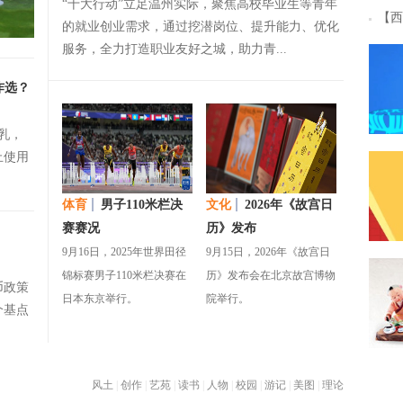
“十大行动”立足温州实际，聚焦高校毕业生等青年
【西
的就业创业需求，通过挖潜岗位、提升能力、优化
服务，全力打造职业友好之城，助力青...
咋选？
乳，
止使用
体育
男子110米栏决
文化
2026年《故宫日
赛赛况
历》发布
9月16日，2025年世界田径
9月15日，2026年《故宫日
锦标赛男子110米栏决赛在
历》发布会在北京故宫博物
币政策
日本东京举行。
院举行。
个基点
风土
|
创作
|
艺苑
|
读书
|
人物
|
校园
|
游记
|
美图
|
理论