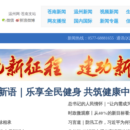
苍南新闻
温州新闻
视频新闻
温州网·苍南支站
网友播报
国内国际
新闻专题
·新闻热线：0577-68881655 ·通讯QQ
新语｜乐享全民健身 共筑健康
总书记的人民情怀｜“让内需成
时政微观察丨从40%的新目标
脉相承
习言道｜防汛工作，习近平为何