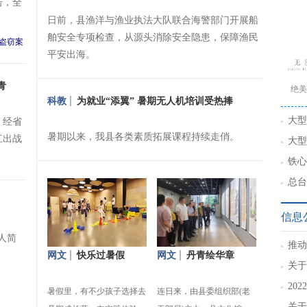
击，全
日前，县渔洋与渔业执法大队联合海警部门开展船
舶安全专项检查，从源头消除安全隐患，保障渔民
平安出海。
青
绝美
科教
为就业“添翼” 暑期无人机培训受热捧
谣》
大型
，经省
暑期以来，我县各类素质拓展课程持续走俏。
基固
江出战
大型
辛探
铁心
总台
信息
人简
推动
网文
快乐过暑假
网文
丹青绘华章
察工
关于
作者
20
暑假里，有不少孩子选择去
连日来，由县委组织部(老
关于