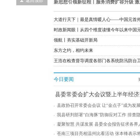
返回顶部
新思想引领新征程丨服务消费扩容升级 
领航丨夯实基础开新局
东方之约，相约未来
今日要闻
县委常委会扩大会议暨上半年经济
分析会召开 “八个聚力”助推高质
县政协召开常委会会议 让“金点子”成为发展
匙”
我县研判部署“白海豚”防御应对工作 排查
风险 守牢底线护民安
凝聚智慧 共谋发展 县委全会报告征求各界
见
苍南三项目亮相温州比看活动 张本锋表示