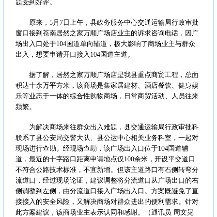
题受到好评。
原来，5月7日上午，县政务服务中心交通运输局行政审批
窗口接到苍南居然之家万顺广场店业主的诉求咨询电话，因广
场出入口处于104国道单向辅道，极大影响了商场业主与群众
出入，想要申请开口接入104国道主道。
据了解，居然之家万顺广场店是我县重点商贸工程，总面
积达十余万平方米，该商场是集家居建材、酒店餐饮、健身娱
乐等业态于一体的综合性购物商场，日常商贸活动、人员往来
频繁。
为解决商场来往群众出入难题，县交通运输局行政审批科
联系了县公安局交警大队、县公运中心相关业务科室，一起对
现场进行查勘。经现场查勘，该广场出入口位于104国道辅
道，最近的十字路口距离申请地点仅100余米，开设平交道口
不符合公路技术标准，不宜新增。但该主道路口有右侧转弯分
流道口，经过现场论证，建议调整将分流道口从广场出口的右
侧调整到左侧，由分流道口接入广场出入口。方案既避免了直
接接入的安全风险，又解决商场对群众进出的便利需求。针对
此方案建议，该商场业主表示认同和感谢。（通讯员 周文晃