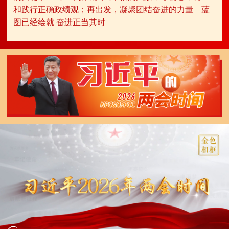
和践行正确政绩观；再出发，凝聚团结奋进的力量
蓝
图已经绘就 奋进正当其时