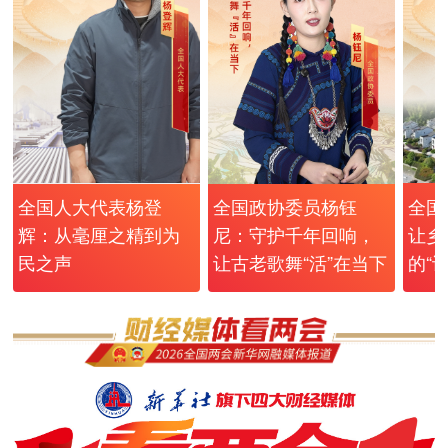
全国人大代表杨登
全国政协委员杨钰
全国
辉：从毫厘之精到为
尼：守护千年回响，
让乡
民之声
让古老歌舞“活”在当下
的“