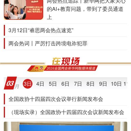
两会热点追踪丨新华网把大家关心
的AI+教育问题，带到了委员通道
上
3月12日“睿思两会热点速览”
两会热词丨严厉打击跨境电诈犯罪
3日
4日
5日
6日
7日
8日
9日
10日
11
全国政协十四届四次会议举行新闻发布会
（现场实录）全国政协十四届四次会议新闻发布会