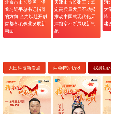
北京市市长殷勇：沿
天津市市长张工：笃
河北
着习近平总书记指引
定高质量发展不动摇
大常
的方向 全力以赴开创
推动中国式现代化天
峰：
首都各项事业发展新
津篇章不断展现新气
建设
局面
象
大国科技新看点
两会特别访谈
我身边的