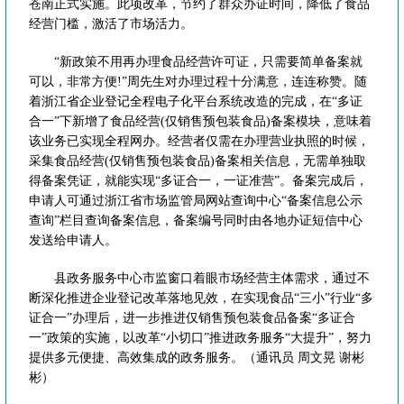
苍南正式实施。此项改革，节约了群众办证时间，降低了食品
经营门槛，激活了市场活力。
“新政策不用再办理食品经营许可证，只需要简单备案就
可以，非常方便!”周先生对办理过程十分满意，连连称赞。随
着浙江省企业登记全程电子化平台系统改造的完成，在“多证
合一”下新增了食品经营(仅销售预包装食品)备案模块，意味着
该业务已实现全程网办。经营者仅需在办理营业执照的时候，
采集食品经营(仅销售预包装食品)备案相关信息，无需单独取
得备案凭证，就能实现“多证合一，一证准营”。备案完成后，
申请人可通过浙江省市场监管局网站查询中心“备案信息公示
查询”栏目查询备案信息，备案编号同时由各地办证短信中心
发送给申请人。
县政务服务中心市监窗口着眼市场经营主体需求，通过不
断深化推进企业登记改革落地见效，在实现食品“三小”行业“多
证合一”办理后，进一步推进仅销售预包装食品备案“多证合
一”政策的实施，以改革“小切口”推进政务服务“大提升”，努力
提供多元便捷、高效集成的政务服务。（通讯员 周文晃 谢彬
彬）