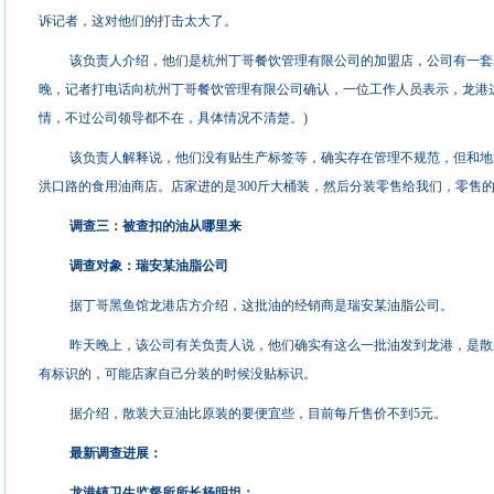
诉记者，这对他们的打击太大了。
该负责人介绍，他们是杭州丁哥餐饮管理有限公司的加盟店，公司有一套
晚，记者打电话向杭州丁哥餐饮管理有限公司确认，一位工作人员表示，龙港
情，不过公司领导都不在，具体情况不清楚。)
该负责人解释说，他们没有贴生产标签等，确实存在管理不规范，但和地
洪口路的食用油商店。店家进的是300斤大桶装，然后分装零售给我们，零售
调查三：被查扣的油从哪里来
调查对象：瑞安某油脂公司
据丁哥黑鱼馆龙港店方介绍，这批油的经销商是瑞安某油脂公司。
昨天晚上，该公司有关负责人说，他们确实有这么一批油发到龙港，是散
有标识的，可能店家自己分装的时候没贴标识。
据介绍，散装大豆油比原装的要便宜些，目前每斤售价不到5元。
最新调查进展：
龙港镇卫生监督所所长杨明坦：