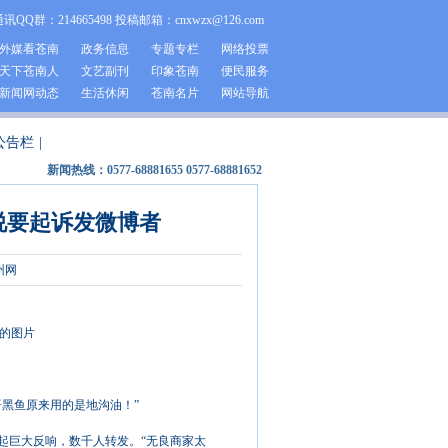
通讯QQ群：214665498 投稿邮箱：cnxwzx@126.com
外媒看苍南
政务信息
专题专栏
网络投票
天下苍南人
文艺副刊
印象苍南
便民服务
新闻网动态
生活休闲
苍南名片
网站导航
公告栏
|
新闻热线：0577-68881655 0577-68881652
说要起诉发微博者
州网
的图片
哥黑鱼原来用的是地沟油！”
引起巨大反响，数千人转发。“无良商家太