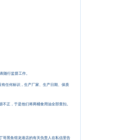
代表随行监督工作。
没有任何标识，生产厂家、生产日期、保质
来源不正，于是他们将两桶食用油全部查扣。
，丁哥黑鱼馆龙港店的有关负责人在私信里告