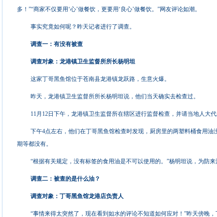
多！”“商家不仅要用‘心’做餐饮，更要用‘良心’做餐饮。”网友评论如潮。
事实究竟如何呢？昨天记者进行了调查。
调查一：有没有被查
调查对象：龙港镇卫生监督所所长杨明坦
这家丁哥黑鱼馆位于苍南县龙港镇龙跃路，生意火爆。
昨天，龙港镇卫生监督所所长杨明坦说，他们当天确实去检查过。
11月12日下午，龙港镇卫生监督所在辖区进行监督检查，并请当地人大
下午4点左右，他们在丁哥黑鱼馆检查时发现，厨房里的两塑料桶食用油
期等都没有。
“根据有关规定，没有标签的食用油是不可以使用的。”杨明坦说，为防
调查二：被查的是什么油？
调查对象：丁哥黑鱼馆龙港店负责人
“事情来得太突然了，现在看到如水的评论不知道如何应对！”昨天傍晚