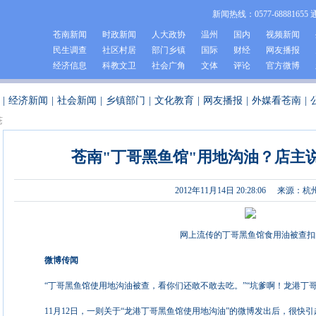
新闻热线：0577-68881655 
苍南新闻
时政新闻
人大政协
温州
国内
视频新闻
民生调查
社区村居
部门乡镇
国际
财经
网友播报
经济信息
科教文卫
社会广角
文体
评论
官方微博
|
经济新闻
|
社会新闻
|
乡镇部门
|
文化教育
|
网友播报
|
外媒看苍南
|
苍
苍南"丁哥黑鱼馆"用地沟油？店主
2012年11月14日 20:28:06
来源：杭
网上流传的丁哥黑鱼馆食用油被查扣
微博传闻
“丁哥黑鱼馆使用地沟油被查，看你们还敢不敢去吃。”“坑爹啊！龙港丁
11月12日，一则关于“龙港丁哥黑鱼馆使用地沟油”的微博发出后，很快