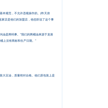
基本规范，不允许违规操作的。(昨天傍
这家店是他们的加盟店，他也听说了这个事
沟油是两码事。“我们的两桶油来源于龙港
的桶上没有商标和生产日期。”
装大豆油，质量绝对合格。他们原包装上是