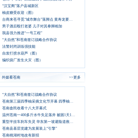
“汉宝阁”落户县城新区
柚皮糖受欢迎（图）
台商来苍寻觅“城市舞台”落脚点 黄寿龙要求：同心协力打造平台 主动对接促成合作
男子酒后殴打老婆 儿子对其拳脚相加
我县强力推进“一号工程”
“大自然”和苍南签订战略合作协议
法警封闭训练强技能
自发打捞水葫芦（图）
编织袋厂发生火灾（图）
外媒看苍南
>>更多
“大自然”和苍南签订战略合作协议
苍南第三届四季柚采摘文化节开幕 四季柚大丰收
苍南畲民收看十八大开幕式
温州苍南一400多斤水牛失足落井 被困1天1夜后获救
重型半挂车刹车失灵 华东第一坡避险道救司机一命
苍南县基层党建为发展装上“引擎”
苍南桃湖村地改有新招