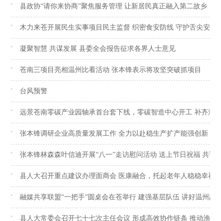
县政协“请你来协商”聚焦服务管理 让新居民真正融入第二故乡
木力来苍开展民生实事项目民主监督 织密食安防线 守护舌尖安全
凝聚智慧 共谋发展 县委全会报告征求各界人士意见
苍南三项目亮相温州比看活动 张本锋表示将攻坚突破抓项目
台风预警
远景苍南零碳产业园轴承首台套下线，零碳智造中心开工 补齐海
张本锋调研企业高质量发展工作 全力以赴稳生产扩产能强创新
张本锋林森森叶信迪开展“八一”走访慰问活动 送上节日祝福 共话
县人大召开重点建议办理面商会 医康融合，托起老年人稳稳幸福
融媒共享联盟“一把手”圆桌会在苍举行 建强基层队伍 讲好温州故
县人大常委会召开七十七次主任会议 形成高效协作链条 推动渔业