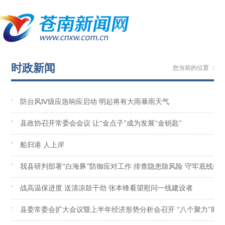
时政新闻
您当前的位置 ：
苍
防台风Ⅳ级应急响应启动 明起将有大雨暴雨天气
县政协召开常委会会议 让“金点子”成为发展“金钥匙”
船归港 人上岸
我县研判部署“白海豚”防御应对工作 排查隐患除风险 守牢底线护
战高温保进度 送清凉鼓干劲 张本锋看望慰问一线建设者
县委常委会扩大会议暨上半年经济形势分析会召开 “八个聚力”助