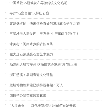
中国首款3A游戏发布再掀传统文化热潮
寻踪“石窟鼻祖”天梯山石窟
穿越侏罗纪：快来体验奇妙的发现化石研学之旅
三星堆考古新发现：玉石器“生产车间”找到了！
埭美村：闽南水乡的古韵今风
在大足石刻感受石窟艺术魅力
动漫融入城市漫步 这场博览会邀您“漫”游上海
浙江慈溪：暑期青瓷文化课堂
殷墟博物馆新馆已接待游客超70万人
国博举办建窑建盏文化展
“大汉未央——汉代王室精品文物展”在沪开幕