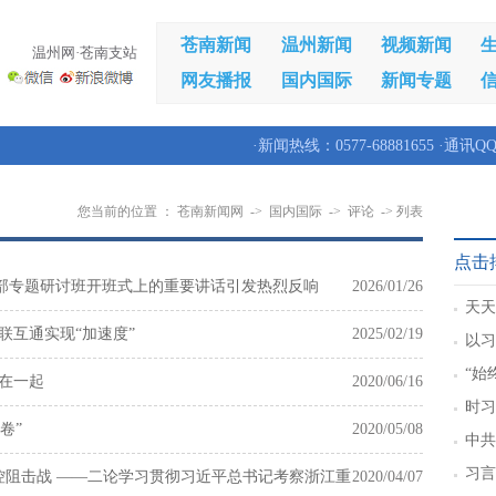
苍南新闻
温州新闻
视频新闻
温州网·苍南支站
网友播报
国内国际
新闻专题
·新闻热线：0577-68881655 ·通讯QQ
您当前的位置 ：
苍南新闻网
->
国内国际
->
评论
-> 列表
点击
部专题研讨班开班式上的重要讲话引发热烈反响
2026/01/26
天天
联互通实现“加速度”
2025/02/19
以习
新篇
“始
在一起
2020/06/16
的人
时习
卷”
2020/05/08
军”
中共
重要
习言
防控阻击战 ——二论学习贯彻习近平总书记考察浙江重
2020/04/07