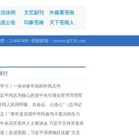
生活休闲
文艺副刊
外媒看苍南
信息公告
印象苍南
天下苍南人
群：214665498 ·投稿邮箱：cnxwzx@126.com
排行
学习｜一份40多年前的作风文件
近平同志为核心的党中央引领全军书写强军
章
终同人民同呼吸、共命运、心连心”（总书记
民情怀）
之丨“青年是实现中华民族伟大复兴的生力
中央召开党外人士座谈会 习近平主持并发表
讲话
道｜走进茶园，习近平强调做好这篇“大文