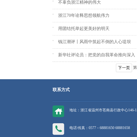
不辜负浙江精神的伟大
浙江70年诠释思想领航伟力
用团结托举起更美好的明天
钱江潮评丨风雨中筑起不倒的人心堤坝
新华社评论员：把党的自我革命推向深入
第
下一页
联系方式
地址：浙江省温州市苍南县行政中心146-1
电话\传真：0577－68881650 68881658