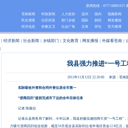
新闻热线：0577-68881655 
苍南新闻
时政新闻
人大政协
温州
国内
视频新闻
民生调查
社区村居
部门乡镇
国际
财经
网友播报
经济信息
科教文卫
社会广角
文体
评论
官方微博
|
经济新闻
|
社会新闻
|
乡镇部门
|
文化教育
|
网友播报
|
外媒看苍南
|
闻
我县强力推进“一号工
2012年11月12日 22:20:00
来源：苍南
实际吸收外资和合同外资位居全市第一
“浙商回归”提前完成市下达的全年目标任务
记者 陈薇拉
记者从县商务局了解到，今年以来，我县积极实施招商引资“一号工程”
力吸引浙商回归创业创新，截至10月底全县实际到位省外项目资金12.8亿元，提