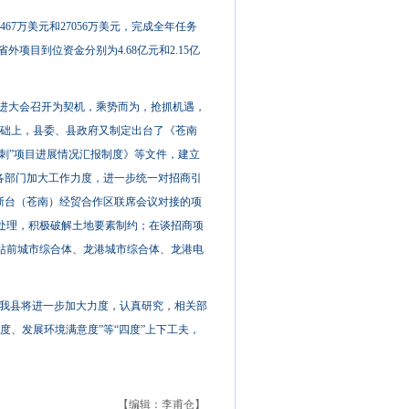
67万美元和27056万美元，完成全年任务
省外项目到位资金分别为4.68亿元和2.15亿
推进大会召开为契机，乘势而为，抢抓机遇，
基础上，县委、县政府又制定出台了《苍南
冲刺”项目进展情况汇报制度》等文件，建立
各部门加大工作力度，进一步统一对招商引
浙台（苍南）经贸合作区联席会议对接的项
处理，积极破解土地要素制约；在谈招商项
站前城市综合体、龙港城市综合体、龙港电
我县将进一步加大力度，认真研究，相关部
度、发展环境满意度”等“四度”上下工夫，
【编辑：李甫仓】