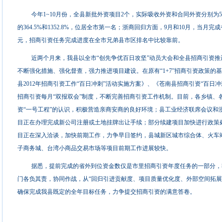
今年1~10月份，全县新批外资项目2个，实际吸收外资和合同外资分别为54
的364.5%和1352.8%，位居全市第一名；浙商回归方面，9月和10月，当月完成
元，招商引资任务完成进度在全市兄弟县市区排名中比较靠前。
近两个月来，我县以全市“创先争优百日攻坚”动员大会和全县招商引资
不断强化措施、强化督查，强力推进项目建设。在原有“1+7”招商引资政策的
县2012年招商引资工作“百日冲刺”活动实施方案》、《苍南县招商引资“百日
招商引资每月“双报双会”制度，不断完善招商引资工作机制。目前，各乡镇、
资“一号工程”的认识，积极营造亲商安商的良好环境；县工业经济联席会议和
目正在办理完成新公司注册或土地挂牌出让手续；部分续建项目加快进行政策
目正在深入洽谈，加快前期工作，力争早日签约，县城新区城市综合体、火车
子商务城、台湾小商品交易市场等项目前期工作进展较快。
据悉，提前完成的省外到位资金数仅是市里招商引资年度任务的一部分，
门各负其责，协同作战，从“回归引进贡献度、项目质量优化度、外部空间拓展
确保完成我县既定的全年目标任务，力争提交招商引资的满意答卷。