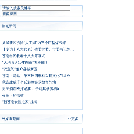
热点新闻
县城新区拆除“人工湖”内三个巨型煤气罐
【专访十八大代表】省委常委、市委书记陈德荣
苍南畲民收看十八大开幕式
"人均收入10年翻番"怎样翻？
“汉宝阁”落户县城新区
苍南（马站）第三届四季柚采摘文化节举办
我县建成千个反邪教警示教育阵地
男子酒后殴打老婆 儿子对其拳脚相加
夜幕下的抓捕
“新苍南女性之家”挂牌
外媒看苍南
>>更多