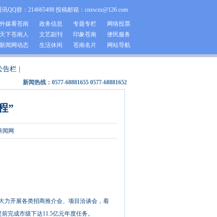
通讯QQ群：214665498 投稿邮箱：cnxwzx@126.com
外媒看苍南
政务信息
专题专栏
网络投票
天下苍南人
文艺副刊
印象苍南
便民服务
新闻网动态
生活休闲
苍南名片
网站导航
公告栏
|
新闻热线：0577-68881655 0577-68881652
程”
新闻网
，大力开展各类招商推介会、项目洽谈会，着
前完成市级下达11.5亿元年度任务。