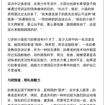
采访中记者发现，在青少年学员中，大部分的家长希望孩子能
够通过培训达到强身健体的目的。“出出汗，挺好。小孩的体
质明显比过去好多了。”前来接送孩子的陈先生很认可这种“锻
炼第一”的暑期生活。一旁的林奶奶连连点头，“现在的小孩子
天天蹲家里，要么玩手机，要么看电脑，眼睛都坏掉了，还是
送出来跑跑跳跳的好。”
12岁的小菡练习跆拳道有4个月了，是少儿班中的一名活泼女
孩。她觉得跆拳道“很帅，很有型，而且还能防身”。一名跆拳
道教练告诉记者，作为一种技击课程，跆拳道的技术动作都是
经过实战检验的，动作路线科学、简洁、有效，能够显著提高
训练者的灵活性和反应能力。女性在力量上相对不足，如果进
行跆拳道训练，就能大大增强应付意外事件的能力，保护自己
不受侵害。
习武悟道，明礼有毅力
跆拳道起源于朝鲜半岛，是韩国的“国术”。在许多人眼里，跆
拳道是和武术、摔跤、柔道并列的一种对抗较为激烈的运动项
目，现在的它正和瑜伽、健美操、芭蕾等艺术活动一起，成为