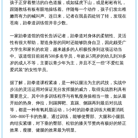
孩子正穿着整洁的白色道服，或如猛虎下山，或是彬彬有礼，
跟随教练有板有眼地操练着。伴随每一个动作，孩子们发出稚
嫩而有力的喊叫声。连日来，记者在我县四处转了转，发现在
苍南，跆拳道训练馆并非少数。
一家跆拳道馆的馆长告诉记者，跆拳道对身体的柔韧性、灵活
性有很大帮助，塑造身形的同时还能够防身自卫，因此颇受广
大学生和家长的欢迎，越来越多的人积极投身到这项运动当
中。该道馆目前就有500多名学员，年龄从5周岁的幼儿到30多
岁的成人不等，主要以青少年为主，并且不乏一些“不爱红装
爱武装”的女性学员。
据了解，跆拳道课程紧凑，是一种以腿法为主的武技，实战中
步法的灵活运用对保证充分发挥腿的威力，取得实战胜利具有
重要意义。其中许多训练程序与有氧瘦身操相当一致，如从最
开始的热身、伸拉，到踢脚靶、直踢、侧踢再到最后对抗战
等，都是一种有氧耗脂运动，1小时的跆拳道训练大概要消耗
500~800千卡的热量。通过训练，能够使臀部、大腿和小腿肌
肉结实紧绷，对下垂的臀部、松软的膝关节赘肉有极好的矫正
效果，瘦腰、健腿的效果最为明显。