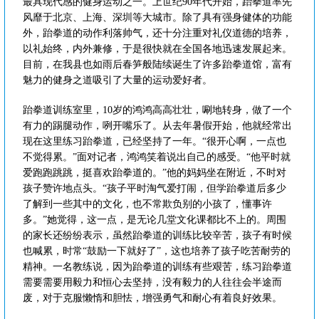
最具现代感的健身运动之一。上世纪90年代开始，跆拳道率先
风靡于北京、上海、深圳等大城市。除了具有强身健体的功能
外，跆拳道的动作利落帅气，还十分注重对礼仪道德的培养，
以礼始终，内外兼修，于是很快就在全国各地迅速发展起来。
目前，在我县也如雨后春笋般陆续诞生了许多跆拳道馆，富有
魅力的健身之道吸引了大量的运动爱好者。
跆拳道训练室里，10岁的鸿鸿高高壮壮，唰地转身，做了一个
有力的踢腿动作，咧开嘴乐了。从去年暑假开始，他就经常出
现在这里练习跆拳道，已经坚持了一年。“很开心啊，一点也
不觉得累。”面对记者，鸿鸿笑着说出自己的感受。“他平时就
爱跑跑跳跳，挺喜欢跆拳道的。”他的妈妈坐在附近，不时对
孩子赞许地点头。“孩子平时淘气爱打闹，但学跆拳道后多少
了解到一些其中的文化，也不常欺负别的小孩了，懂事许
多。”她觉得，这一点，是无论几堂文化课都比不上的。周围
的家长还纷纷表示，虽然跆拳道的训练比较辛苦，孩子有时候
也喊累，时常“鼓励一下就好了”，这也培养了孩子吃苦耐劳的
精神。一名教练说，因为跆拳道的训练有些艰苦，练习跆拳道
需要需要用毅力和恒心去坚持，没有毅力的人往往会半途而
废，对于克服懒惰和胆怯，增强勇气和耐心有着良好效果。