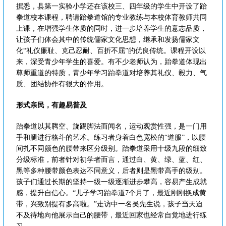
据悉，县第一实验小学还在该校三、四年级的学生中开设了跆
拳道校本课程，聘请跆拳道馆的专业教练与本校体育教师共同
上课，在增强学生体质的同时，进一步培养学生的意志品质，
让孩子们体会其中的传统儒家文化思想，继承和发扬儒家文
化“礼仪廉耻、克己忍耐、百折不屈”的优良传统。课程开设以
来，深受青少年学生的喜爱。有不少老师认为，跆拳道体现出
尊师重道的特质，青少年学习跆拳道对培养其礼仪、毅力、气
质、团结协作有很大的作用。
形式亲民，有趣易普及
跆拳道以其腾空、旋踢脚法而闻名，运动观赏性强，是一门用
手和腿进行格斗的艺术。练习者身着白色宽松的“道服”，以腰
间扎不同颜色的腰带来区分级别。跆拳道采用十级九段的细致
分级标准，前者针对初学者而言，通过白、黄、绿、蓝、红、
黑等多种腰带颜色表达不同意义，后者则是黑带高手的级别。
孩子们通过长期的坚持一级一级逐渐进步攀高，容易产生成就
感，提升自信心。“儿子学习跆拳道7个月了，最近刚刚换成黄
带，兴致别提有多高啦。”走访中一名吴先生说，孩子当天迫
不及待地向他展示自己的腰带，最近回家也经常自觉地进行练