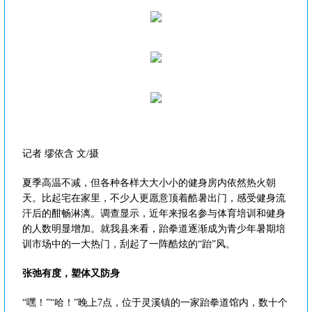
记者 缪依含 文/摄
夏季高温不减，但各种各样大大小小的健身房内依然热火朝
天。比起宅在家里，不少人更愿意顶着酷暑出门，感受健身流
汗后的酣畅淋漓。调查显示，近年来报名参与体育培训和健身
的人数明显增加。就我县来看，跆拳道逐渐成为青少年暑期培
训市场中的一大热门，刮起了一阵酷炫的“跆”风。
张弛有度，塑体又防身
“嘿！”“哈！”晚上7点，位于灵溪镇的一家跆拳道馆内，数十个