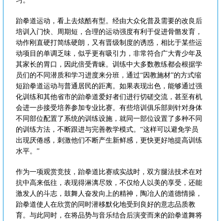
习。
跆拳道运动，看上去炫酷有型。经由大众化普及需要的改良后
培训入门快、周期短，合理的运动强度有利于促进骨骼发育，
动作刚直硬打简练硬朗，又有晋级制度的诱惑，相比于某些运
动项目的单调乏味，似乎更有吸引力，非常符合广大青少年及
其家长的胃口，因此倍受青睐。训练中大多数教练都会根据学
员们的不同潜质和学习进度来分班，通过“因教施材”的方式缩
短跆拳道运动与普通居民的距离。如果表现出色，能够通过强
化训练和其他省市的跆拳道爱好者们进行切磋交流，甚至有机
会进一步接受培养参加专业比赛。有些培训俱乐部则针对身体
不同部位配置了系统的训练设施，就同一部位设置了多种不同
的训练方法，不断跟进与完善教学模式。“这样可以避免学员
出现厌倦感，刺激他们不断产生新鲜感，更快更好地提高训练
水平。”
作为一项观赏竞技，跆拳道比赛或实战时，双方腿法技术在对
抗中高来低往，表现得淋漓尽致，不仅给人以美的享受，还能
激发人的斗志，鼓舞人奋发向上的精神，陶冶人的道德情操，
跆拳道使人在欣赏的同时潜移默化地受到良好的意志品质教
育。与此同时，在将品势与音乐结合后演变而来的跆拳道舞将