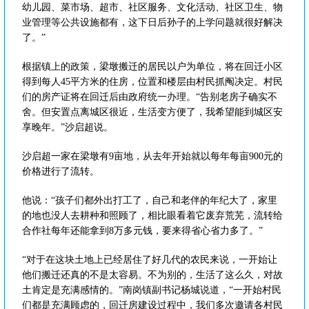
幼儿园、菜市场、超市、社区服务、文化活动、社区卫生、物
业管理等公共设施都有，这下日后孙子的上学问题就很好解决
了。”
根据镇上的政策，梁墩搬迁的居民以户为单位，将在回迁小区
得到每人45平方米的住房，位置和楼层由村民抓阄决定。村民
们的房产证将在回迁后由政府统一办理。“告别老房子确实不
舍。但安置点离城区很近，生活变方便了，我希望能到城区安
享晚年。”沙启超说。
沙启超一家在梁墩有9亩地，从去年开始就以每年每亩900元的
价格进行了流转。
他说：“孩子们都外出打工了，自己和老伴的年纪大了，家里
的地也没人去耕种和照顾了，相比眼看着它废弃荒芜，流转给
合作社每年还能拿到8万多元钱，要来得省心省力多了。”
“对于在这块土地上已经居住了好几代的农民来说，一开始让
他们搬迁还真的不是太容易。不为别的，生活了这么久，对故
土肯定是充满感情的。”南岗镇副书记杨城说道，“一开始村民
们都是充满顾虑的，回迁房建设过程中，我们多次邀请各村民