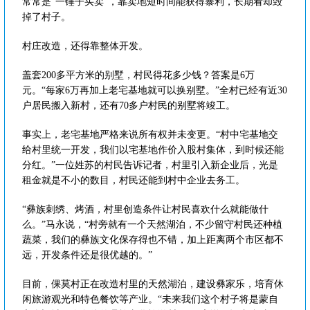
常常是“一锤子买卖”，靠卖地短时间能获得暴利，长期看却毁
掉了村子。
村庄改造，还得靠整体开发。
盖套200多平方米的别墅，村民得花多少钱？答案是6万
元。“每家6万再加上老宅基地就可以换别墅。”全村已经有近30
户居民搬入新村，还有70多户村民的别墅将竣工。
事实上，老宅基地严格来说所有权并未变更。“村中宅基地交
给村里统一开发，我们以宅基地作价入股村集体，到时候还能
分红。”一位姓苏的村民告诉记者，村里引入新企业后，光是
租金就是不小的数目，村民还能到村中企业去务工。
“彝族刺绣、烤酒，村里创造条件让村民喜欢什么就能做什
么。”马永说，“村旁就有一个天然湖泊，不少留守村民还种植
蔬菜，我们的彝族文化保存得也不错，加上距离两个市区都不
远，开发条件还是很优越的。”
目前，倮莫村正在改造村里的天然湖泊，建设彝家乐，培育休
闲旅游观光和特色餐饮等产业。“未来我们这个村子将是蒙自