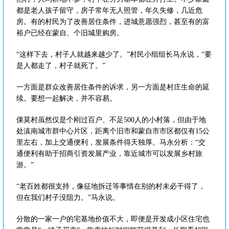
都是老人孩子留守，房子常年无人照管，年久失修，几近危
房。有的村民为了改善居住条件，进城意愿强烈，甚至有的富
裕户已经在蒙自、个旧城里购房。
“这样下去，村子人就越来越少了。”村民小组组长马永说，“要
是人都走了，村子就死了。”
一方面是群众改善居住条件的诉求，另一方面是村庄生命的延
续。要想一起解决，并不容易。
倮莫村虽然仅是个刚过百户、不足500人的小村落，但由于地
处滇南城市群中心片区，距离个旧市和蒙自市市区都仅有15公
里左右，加上交通便利，发展条件得天独厚。马永分析：“交
通便利有助于招商引资发展产业，靠近城市可以发展乡村旅
游。”
“老百姓都很支持，像征地拆迁等事情在别的村未必干得了，
但在我们村子没阻力。”马永说。
分散的一家一户的宅基地价值不大，即便是开发成小区住宅也