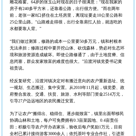
雕花格窗。64岁的张玉山对现在的日子很满意：“现在我家的
房子有240多平方米，还靠着公路，出行很方便。”而在两年
前，老张一家8口挤住在土坯房里，离现址要走10公里公路和
25公里山路。“山路难走得很，出行全靠肩扛人抬，就连吃的
水都要靠人背。”
“我们做过测算，修路的成本一公里要50多万元，镇和村根本
无法承担；修路过程中要开挖山体、砍伐森林，势必对生态环
境和旅游资源造成破坏。即使公路修通了，由于土地贫瘠、信
息闭塞，群众发家致富的难度也很大。”沿渡河镇党委书记黄
祖贵说。
经反复研究，沿渡河镇决定对有搬迁意向的农户重新选址、统
一规划、生态搬迁、集中安置。从2010年11月起，镇党委、政
府整合发改、交通、扶贫、旅游、水利等部门资金2514万元，
引导27户边远地区的农民搬迁安置。
为了让农户“搬得出、稳得住、逐步能致富”，镇里出面帮移民
协调山林和土地，每户可免费拥有0.3亩菜园地、0.4亩责任
田；积极引导农户开办农家乐，验收后每户奖励1万元，目前
全村已累计接待游客3000余人；依托茶叶专业合作社，引进茶