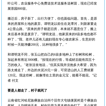
叶公司，农业服务中心免费送技术送服务送树苗，现在已经发
展茶园800亩。
搬迁后，房子新了，出行方便了，但也面临问题。首先，是原
来的房屋和土地的废弃。谭明龙以前住在龙潭河，到新家要走
4公里山路。“原来的房子都是旧房，本来就不愿意住了，搬上
来后基本算是废弃了。”谭明龙说，他家原来的8亩多地也都不
种了，“我、老伴儿还有儿媳妇现在专心做农家乐，生意好的
时候一天能净赚200元，比种地强多了。”
和谭明龙不同，张玉山把自己的6亩多地种上了杉树和松树，
加起来有将近3000棵。“按现在的行情，等成材后能有四五十
万的收入。”老张沮丧地说，“但其实我并没抱多大希望，因为
路太难走了，外边的水泥20元一袋，可背进山的人工费就要
120元。我这些树，就像埋在土里的金元宝，能看不能花。”记
者 付文
要是人都走了，村子就死了
云南省红河哈尼族彝族自治州个旧市大屯镇倮莫村是个彝族自
然村，人均耕地不多，村中壮劳力基本都在外打工。不少家庭