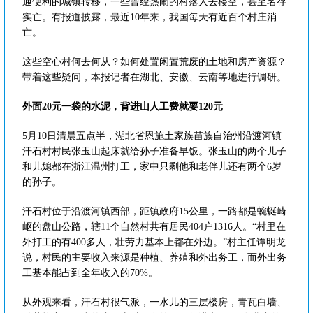
通便利的城镇转移，一些曾经热闹的村落人去楼空，甚至名存
实亡。有报道披露，最近10年来，我国每天有近百个村庄消
亡。
这些空心村何去何从？如何处置闲置荒废的土地和房产资源？
带着这些疑问，本报记者在湖北、安徽、云南等地进行调研。
外面20元一袋的水泥，背进山人工费就要120元
5月10日清晨五点半，湖北省恩施土家族苗族自治州沿渡河镇
汗石村村民张玉山起床就给孙子准备早饭。张玉山的两个儿子
和儿媳都在浙江温州打工，家中只剩他和老伴儿还有两个6岁
的孙子。
汗石村位于沿渡河镇西部，距镇政府15公里，一路都是蜿蜒崎
岖的盘山公路，辖11个自然村共有居民404户1316人。“村里在
外打工的有400多人，壮劳力基本上都在外边。”村主任谭明龙
说，村民的主要收入来源是种植、养殖和外出务工，而外出务
工基本能占到全年收入的70%。
从外观来看，汗石村很气派，一水儿的三层楼房，青瓦白墙、