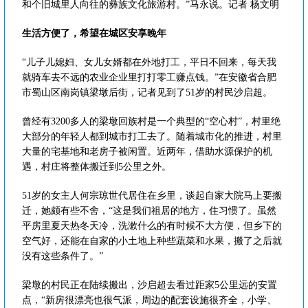
和个旧城里人向往的彝族文化旅游村。”马永说。记者 杨文明
生活方便了，希望在城区安享晚年
“儿子儿媳妇、女儿女婿都在外地打工，平日不回来，每天我
就骑车去不远的农业企业里打打零工赚点钱。”在安徽省合肥
市蜀山区南岗镇梁墩后街，记者见到了51岁的村民沙启超。
曾经有3200多人的梁墩回族村是一个典型的“空心村”，村里绝
大部分的年轻人都到城市打工去了。随着城市化的推进，村里
大量的宅基地和老房子被闲置。近两年，借助水源保护的机
遇，村庄将整体搬迁到5公里之外。
51岁的女主人何宗琼世代居住在乡里，谈起自家大院马上要搬
迁，她颇有些不舍，“这是我们祖居的地方，住习惯了。虽然
平房里夏天热冬天冷，洗漱什么的有时候不大方便，但乡下的
空气好，还能在自家的小土地上种些蔬菜和水果，搬了之后就
没有这些条件了。”
梁墩的村民正在陆续搬出，沙启超去看过距家5公里远的安置
点，“新房很漂亮也很气派，周边的配套设施很齐全，小学、