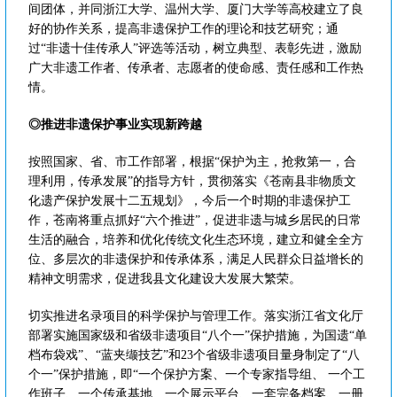
间团体，并同浙江大学、温州大学、厦门大学等高校建立了良
好的协作关系，提高非遗保护工作的理论和技艺研究；通
过“非遗十佳传承人”评选等活动，树立典型、表彰先进，激励
广大非遗工作者、传承者、志愿者的使命感、责任感和工作热
情。
◎推进非遗保护事业实现新跨越
按照国家、省、市工作部署，根据“保护为主，抢救第一，合
理利用，传承发展”的指导方针，贯彻落实《苍南县非物质文
化遗产保护发展十二五规划》，今后一个时期的非遗保护工
作，苍南将重点抓好“六个推进”，促进非遗与城乡居民的日常
生活的融合，培养和优化传统文化生态环境，建立和健全全方
位、多层次的非遗保护和传承体系，满足人民群众日益增长的
精神文明需求，促进我县文化建设大发展大繁荣。
切实推进名录项目的科学保护与管理工作。落实浙江省文化厅
部署实施国家级和省级非遗项目“八个一”保护措施，为国遗“单
档布袋戏”、“蓝夹缬技艺”和23个省级非遗项目量身制定了“八
个一”保护措施，即“一个保护方案、一个专家指导组、 一个工
作班子、一个传承基地、一个展示平台、一套完备档案、一册