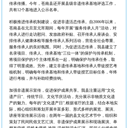
传承传播。今年，苍南县还开展县级非遗传承基地评选工作，
共有12个基地进入公示名单。
积极推进传承机制建设，促进非遗活态传承。自2006年以来，
苍南县在元旦至元宵期间，每年开展“服务传承人月”活动，对
传承人进行走访慰问、发放政府补贴、召开传承人座谈会、安
排传承人健康体检等服务传承人系列活动，营造全社会尊重、
服务传承人的良好氛围。同时，为促进活态传承，我县建立了
名录项目、传承人、传承基地“三位一体”的保护与传承机制，
将项目保护的3个主体维系在一起，明确保护与传承任务，取
得了明显成效。另外，建立非遗传承基地和传承人带徒授艺考
核机制，明确每年传承基地和传承人带徒授艺目标任务，年终
进行考核，并与补助经费挂钩。
加强非遗展示宣传，促进保护成果共享。我县注重运用“文化
遗产日”、传统节日、文化节庆活动，充分展示非物质文化遗
产的魅力。每年的“文化遗产日”,根据省厅的主题，结合本地实
际，精心组织和筹划开展丰富多彩、形式多样的展览、展演、
讲座等宣传展示活动；在两年一届的县文化艺术节中，组织和
策划了民间民俗文艺汇演、非遗保护成果展示和现场展演、单