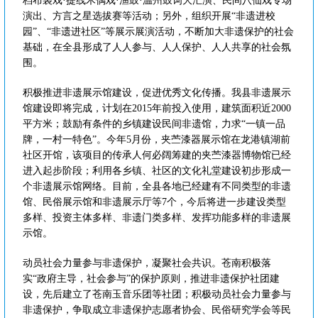
档布袋戏·提线木偶戏·渔鼓·温州鼓词大汇演、民间八仙戏专场
演出、方言之星选拔赛等活动；另外，组织开展“非遗进校
园”、“非遗进社区”等展示展演活动，不断加大非遗保护的社会
基础，在全县形成了人人参与、人人保护、人人共享的社会氛
围。
积极推进非遗展示馆建设，促进优秀文化传播。我县非遗展示
馆建设即将完成，计划在2015年前投入使用，建筑面积近2000
平方米；鼓励有条件的乡镇建设民间非遗馆，力求“一镇一品
牌，一村一特色”。今年5月份，夹苎漆器展示馆在龙港镇湖前
社区开馆，该项目的传承人何必阔筹建的夹苎漆器博物馆已经
进入起步阶段；利用各乡镇、社区的文化礼堂建设初步形成一
个非遗展示馆网络。目前，全县各地已经建有不同类型的非遗
馆、民俗展示馆和非遗展示厅等7个，今后将进一步建设类型
多样、投资主体多样、非遗门类多样、发挥功能多样的非遗展
示馆。
动员社会力量参与非遗保护，凝聚社会共识。苍南积极落
实“政府主导，社会参与”的保护原则，推进非遗保护社团建
设，先后建立了苍南玉音乐团等社团；积极动员社会力量参与
非遗保护，争取成立非遗保护志愿者协会、民俗研究学会等民