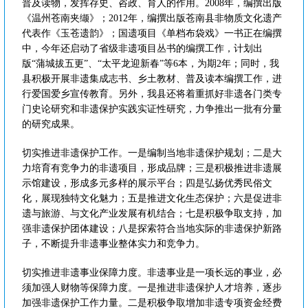
普及读物，发挥存史、咨政、育人的作用。2008年，编撰出版
《温州苍南夹缬》；2012年，编撰出版苍南县非物质文化遗产
代表作《玉苍遗韵》；国遗项目《单档布袋戏》一书正在编撰
中，今年还启动了省级非遗项目丛书的编撰工作，计划出
版“蒲城拔五更”、“太平龙迎新春”等6本，为期2年；同时，我
县积极开展非遗集成志书、乡土教材、普及读本编撰工作，进
行爱国爱乡宣传教育。另外，我县还将着重抓好非遗各门类专
门史论研究和非遗保护实践实证性研究，力争推出一批有分量
的研究成果。
切实推进非遗保护工作。一是编制当地非遗保护规划；二是大
力培育有竞争力的非遗项目，形成品牌；三是积极推进非遗展
示馆建设，形成多元多样的展示平台；四是弘扬优秀民俗文
化，展现独特文化魅力；五是推进文化生态保护；六是促进非
遗与旅游、与文化产业发展有机结合；七是积极争取支持，加
强非遗保护团体建设；八是探索符合当地实际的非遗保护新路
子，不断提升非遗事业整体实力和竞争力。
切实推进非遗事业保障力度。非遗事业是一项长远的事业，必
须加强人财物等保障力度。一是推进非遗保护人才培养，逐步
加强非遗保护工作力量。二是积极争取增加非遗专项资金经费