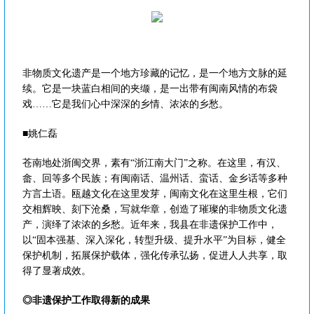
非物质文化遗产是一个地方珍藏的记忆，是一个地方文脉的延
续。它是一块蓝白相间的夹缬，是一出带有闽南风情的布袋
戏……它是我们心中深深的乡情、浓浓的乡愁。
■姚仁磊
苍南地处浙闽交界，素有“浙江南大门”之称。在这里，有汉、
畲、回等多个民族；有闽南话、温州话、蛮话、金乡话等多种
方言土语。瓯越文化在这里发芽，闽南文化在这里生根，它们
交相辉映、刻下沧桑，写就华章，创造了璀璨的非物质文化遗
产，演绎了浓浓的乡愁。近年来，我县在非遗保护工作中，
以“固本强基、深入深化，转型升级、提升水平”为目标，健全
保护机制，拓展保护载体，强化传承弘扬，促进人人共享，取
得了显著成效。
◎非遗保护工作取得新的成果