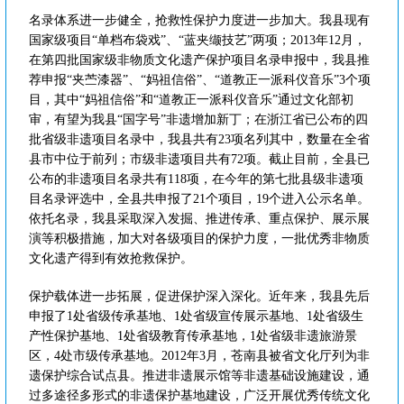
名录体系进一步健全，抢救性保护力度进一步加大。我县现有
国家级项目“单档布袋戏”、“蓝夹缬技艺”两项；2013年12月，
在第四批国家级非物质文化遗产保护项目名录申报中，我县推
荐申报“夹苎漆器”、“妈祖信俗”、“道教正一派科仪音乐”3个项
目，其中“妈祖信俗”和“道教正一派科仪音乐”通过文化部初
审，有望为我县“国字号”非遗增加新丁；在浙江省已公布的四
批省级非遗项目名录中，我县共有23项名列其中，数量在全省
县市中位于前列；市级非遗项目共有72项。截止目前，全县已
公布的非遗项目名录共有118项，在今年的第七批县级非遗项
目名录评选中，全县共申报了21个项目，19个进入公示名单。
依托名录，我县采取深入发掘、推进传承、重点保护、展示展
演等积极措施，加大对各级项目的保护力度，一批优秀非物质
文化遗产得到有效抢救保护。
保护载体进一步拓展，促进保护深入深化。近年来，我县先后
申报了1处省级传承基地、1处省级宣传展示基地、1处省级生
产性保护基地、1处省级教育传承基地，1处省级非遗旅游景
区，4处市级传承基地。2012年3月，苍南县被省文化厅列为非
遗保护综合试点县。推进非遗展示馆等非遗基础设施建设，通
过多途径多形式的非遗保护基地建设，广泛开展优秀传统文化