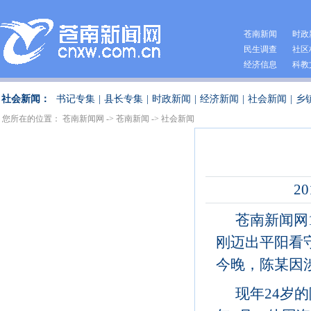
苍南新闻
时政
民生调查
社区
经济信息
科教
社会新闻：
书记专集
|
县长专集
|
时政新闻
|
经济新闻
|
社会新闻
|
乡
您所在的位置：
苍南新闻网
->
苍南新闻
->
社会新闻
20
苍南新闻网
刚迈出平阳看
今晚，陈某因
现年24岁