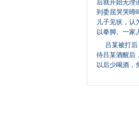
后就开始无理
到委屈哭哭啼
儿子见状，认
以拳脚。一家
吕某被打后
待吕某酒醒后
以后少喝酒，