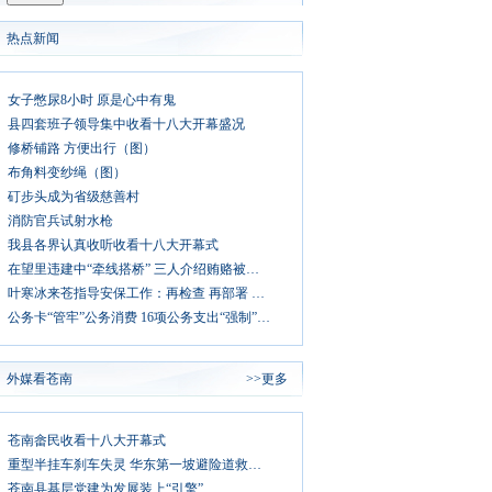
热点新闻
女子憋尿8小时 原是心中有鬼
县四套班子领导集中收看十八大开幕盛况
修桥铺路 方便出行（图）
布角料变纱绳（图）
矴步头成为省级慈善村
消防官兵试射水枪
我县各界认真收听收看十八大开幕式
在望里违建中“牵线搭桥” 三人介绍贿赂被判刑
叶寒冰来苍指导安保工作：再检查 再部署 再落实
公务卡“管牢”公务消费 16项公务支出“强制”刷卡
外媒看苍南
>>更多
苍南畲民收看十八大开幕式
重型半挂车刹车失灵 华东第一坡避险道救司机一命
苍南县基层党建为发展装上“引擎”