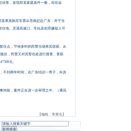
过侦查，发现郑某家庭条件一般，却在金
郑某果真购买车票从苍南赶赴广东，并于当
暂住地、灵溪高速口、车站及犯罪嫌疑人可
街暂住点，守候多时的民警当场将其抓获。从
。随后，民警又对其暂住处进行搜查，查获
7500元。
谋生，不到两年时间，在广东结识一男子，向其
事拘留，案件正在进一步审理之中。（通讯
【编辑：李甫仓】