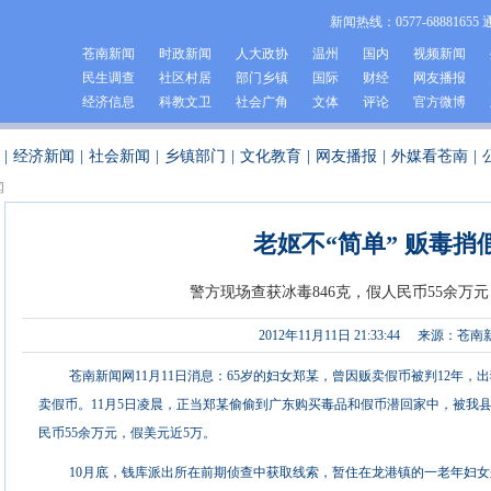
新闻热线：0577-68881655 
苍南新闻
时政新闻
人大政协
温州
国内
视频新闻
民生调查
社区村居
部门乡镇
国际
财经
网友播报
经济信息
科教文卫
社会广角
文体
评论
官方微博
|
经济新闻
|
社会新闻
|
乡镇部门
|
文化教育
|
网友播报
|
外媒看苍南
|
闻
老妪不“简单” 贩毒捎
警方现场查获冰毒846克，假人民币55余万
2012年11月11日 21:33:44
来源：苍南
苍南新闻网11月11日消息：65岁的妇女郑某，曾因贩卖假币被判12年
卖假币。11月5日凌晨，正当郑某偷偷到广东购买毒品和假币潜回家中，被我县
民币55余万元，假美元近5万。
10月底，钱库派出所在前期侦查中获取线索，暂住在龙港镇的一老年妇