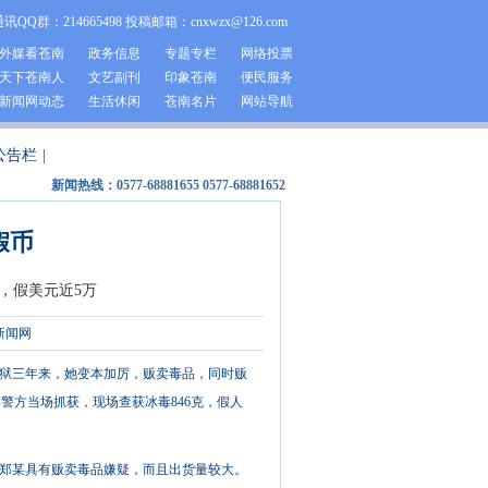
通讯QQ群：214665498 投稿邮箱：cnxwzx@126.com
外媒看苍南
政务信息
专题专栏
网络投票
天下苍南人
文艺副刊
印象苍南
便民服务
新闻网动态
生活休闲
苍南名片
网站导航
公告栏
|
新闻热线：0577-68881655 0577-68881652
假币
元，假美元近5万
新闻网
，出狱三年来，她变本加厉，贩卖毒品，同时贩
警方当场抓获，现场查获冰毒846克，假人
女郑某具有贩卖毒品嫌疑，而且出货量较大。