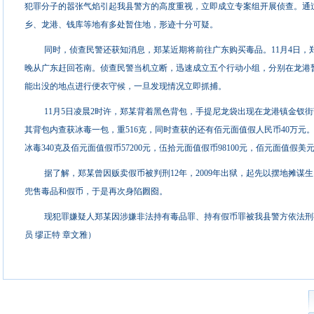
犯罪分子的嚣张气焰引起我县警方的高度重视，立即成立专案组开展侦查。通
乡、龙港、钱库等地有多处暂住地，形迹十分可疑。
同时，侦查民警还获知消息，郑某近期将前往广东购买毒品。11月4日，
晚从广东赶回苍南。侦查民警当机立断，迅速成立五个行动小组，分别在龙港
能出没的地点进行便衣守候，一旦发现情况立即抓捕。
11月5日凌晨2时许，郑某背着黑色背包，手提尼龙袋出现在龙港镇金钗
其背包内查获冰毒一包，重516克，同时查获的还有佰元面值假人民币40万元
冰毒340克及佰元面值假币57200元，伍拾元面值假币98100元，佰元面值假美元4
据了解，郑某曾因贩卖假币被判刑12年，2009年出狱，起先以摆地摊
兜售毒品和假币，于是再次身陷囫囵。
现犯罪嫌疑人郑某因涉嫌非法持有毒品罪、持有假币罪被我县警方依法刑
员 缪正特 章文雅）