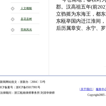
郡。汉高祖五年(前20
人文概貌
立驺摇为东海王，都东
县花县树
东瓯举国内迁江淮间，
后历属章安、永宁、罗
苍南风光
新闻网站批文：浙新办〔2004〕53号
ICP备案号：浙ICP备05017991号
| 关于我们 |
服务中心
法律顾问：浙江瓯南律师事务所 刘清华律师
Copyright2005 -