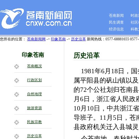
苍南新闻
时政
民生调查
社区
经济信息
科教
您所在的位置：
苍南新闻网
->
印象苍南
->
历史沿革
新闻热线：0577-68881655 0577-6
印象苍南
历史沿革
苍南概况
1981年6月18
属平阳县的矾山镇以及
行政区划
的72个公社划归苍南
自然地理
月6日，浙江省人民政
10月10日，中共浙
旅游资源
导班子。11月5日，苍
民族宗教
县政府机关迁入县城灵
历史沿革
今苍南地，春秋时