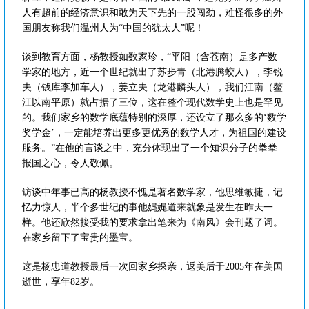
人有超前的经济意识和敢为天下先的一股闯劲，难怪很多的外
国朋友称我们温州人为“中国的犹太人”呢！
谈到教育方面，杨教授如数家珍，“平阳（含苍南）是多产数
学家的地方，近一个世纪就出了苏步青（北港腾蛟人），李锐
夫（钱库李加车人），姜立夫（龙港麟头人），我们江南（鳌
江以南平原）就占据了三位，这在整个现代数学史上也是罕见
的。我们家乡的数学底蕴特别的深厚，还设立了那么多的‘数学
奖学金’，一定能培养出更多更优秀的数学人才，为祖国的建设
服务。”在他的言谈之中，充分体现出了一个知识分子的拳拳
报国之心，令人敬佩。
访谈中年事已高的杨教授不愧是著名数学家，他思维敏捷，记
忆力惊人，半个多世纪的事他娓娓道来就象是发生在昨天一
样。他还欣然接受我的要求拿出笔来为《南风》会刊题了词。
在家乡留下了宝贵的墨宝。
这是杨忠道教授最后一次回家乡探亲，返美后于2005年在美国
逝世，享年82岁。