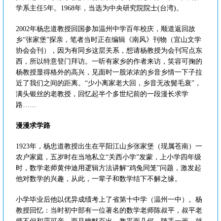
学系主任5年。1968年，当选为中央研究院院士(台湾)。
2002年杨忠道教授回国参加温州中学百年校庆，顺道返回故
乡“张家堡”探亲，笔者当时正在编辑《南风》刊物（宜山文学
协会会刊），因为有同乡这层关系，想请杨教授为会刊写点东
西，所以特意登门拜访。一听有家乡的作者来访，笑容可掬的
杨教授显得格外的高兴，见面时一股浓浓的乡音乡情一下子拉
近了我们之间的距离。“少小离家老大回，乡音无改鬓毛衰”，
满头银丝的老教授，回忆起半个多世纪前的一段漫长求学
路……
漫漫求学路
1923年，杨忠道教授出生在平阳江山乡张家堡（现属苍南）一
农户家庭，五岁时在当地私立“关西小学”发蒙，上小学四年级
时，数学老师黄仲迪用逻辑方法讲解“鸡兔同笼”问题，激发起
他对数学的兴趣，从此，一辈子和数学结下不解之缘。
小学毕业后他以优异成绩考上了省第十中学（温州一中）。杨
教授回忆：当时初中部有一位著名的数学老师陈叔平，叔平老