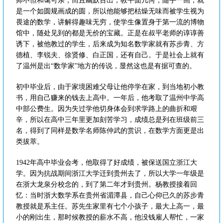
师不但和霭可亲，而且幽默百出，教平面几何，随手一画，就
是一个如圆规画成的圆，所以他能够把枯燥无味而被学生视为
畏途的数学，讲解得趣味无穷，使学生像置身于第一流的博物
馆中，随处见到的都是无价的宝藏。正是在叔平老师的谆谆善
诱下，被他教过的学生，后来成为知名数学家就有苏步青、方
德植、李锐夫、徐贤修、白正国，还有自己。于是社会上就有
了温州是出“数学家”地方的传说，显然这也是有据可查的。
初中毕业后，由于家境困难父母让他停学在家，到当地初小教
书，用自己赚来的钱去上高中。一年后，他考取了温州中学高
中部公费生。因为失过学他切身体会到求学路上的曲折和艰
辛，所以在高中三年里更加刻苦学习，成绩总是列在班级前三
名，得到了同样是数学名师陈仲武的赏识，在数学方面更是出
类拔萃。
1942年高中毕业会考，他取得了好成绩，被保送国立浙江大
学。因为抗战期间浙江大学迁到贵州去了，所以大学一年级是
在浙大龙泉分校念的，到了第二年才到贵州。杨教授接着回
忆：当时浙大数学系在贵州省湄潭县，自己心仰已久的苏步青
教授就是系主任。苏先生家里有七个小孩子，最大上高一，最
小的刚出生，那时候教授的薪水不高，他没钱雇人帮忙，一家