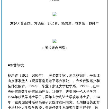
左起为白正国、方德植、苏步青、杨忠道、谷超豪，1991年
（ 图片来自网络）
■陈世郎/文
杨忠道（1923—2005年），著名数学家，原名杨宪世，平阳江
山乡张家堡人（现属苍南龙港平等办事处）。专长代数拓扑和
拓扑变换群。1946年，毕业于浙江大学数学系。1948年，任中
央研究院数学研究所助理员。1949年，进美国杜伦大学学习，
1954年获数学博士学位，同年去伊利诺大学攻读博士后。1954
年，在美国普林斯顿高级研究院作访问研究。长期担任美国宾
夕法尼亚大学数学教授，曾兼任数学系研究生部主任4年，数