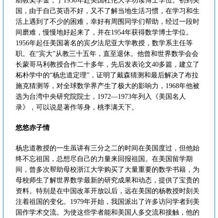
助教奖学金，于1950年赴美国杜伦大学功读博士学位。初到美
国，由于自己英语不好，又不了解当地生活习惯，在学习和生
活上遇到了不少的困难，幸好有周围同学们帮助，经过一段时
间磨难，慢慢地好起来了，并在1954年获得数学博士学位。
1956年起任美国著名的宾夕法尼亚大学教授，数学系主任等
职。在“宾大”从教三十五年，直至退休。他曾和世界数学会会
长蒙哥马利教授合作二十多年，先后发表论文40多篇，建立了
柘朴学中的“杨忠道定理”，证明了戴森猜测和最后解决了布拉
施克猜测等，对全球数学界产生了极大的影响力，1968年他被
选为台湾中央研究院院士，1972—1973年列入《美国名人
录》，可以说是著作等身，桃李满天下。
悠悠赤子情
杨忠道教授的一生虽讲有三分之二的时间在美国度过，但他始
终不忘祖国，总想尽自己的力量来回报祖国。在美国留学期
间，曾多次帮助母校浙江大学购买了大量重要的数学书籍，为
母校师生了解世界数学最新的研究成果和动态，提供了宝贵的
资料。特别是在中国改革开放以后，远在美国的杨教授时刻关
注着祖国的变化。1979年开始，我国派出了许多访问学者到美
国作学术交流。为使这些学者能和美国人多交流和接触，他的