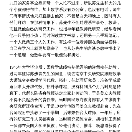
九口的家务事全靠师母一个人忙不过来，所以苏先生和大的几
个小孩都得帮忙。加上数学系没有办公室，也没有电话，师生
们有事情找他只好直接去他家，不管是白天和晚上，随时有人
登门拜访，在那种情形下，苏先生不但处理系里事务、教课，
而且做他自己的研究工作，也指导年轻教师做研究，经常看到
他一只手抱小孩，同时阅读数学书籍，还用另一只手写笔记，
一个人做两三个人的工作。有这样一位老师摆在前面做榜样，
自己在学习上就更加勤奋了，也从苏先生的言谈身教中悟出了
一个道理，做数学要有一股傻劲和拼劲。
1946年大学毕业后，因数学成绩特别优秀的他遂留校任助教，
过两年征得苏步青先生的同意，调去南京中央研究院跟随数学
大师陈省身教授学习代数、拓朴，任助理研究员，准备学成后
返回浙大开辟代数、拓朴学课程。没有料到几个月后时局急转
直下，代所长陈省身教授决定全家赴美访问，于是姜立夫教授
不得不负起所长的责任来。当时国民政府教育部有人主张将中
央研究所迁往台湾，于是1949年他随同姜立夫教授赴台，先在
台师院附中执教了一个学期，后来兼任台大讲师。一年后，所
有的研究工作人员都离台，当时研究员陈省身、胡桢和王宪桢
三位都在美国大学里执教，经他们协助、推荐，杨忠道获得了