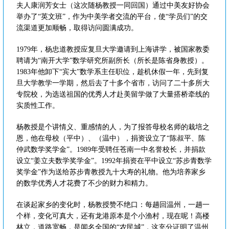
夫人康润芳女士（这次随杨教授一同回国）通过中美友好协会
举办了“英文班”，作为中美学者交流的平台，使“学员们”的交
流渠道更加顺畅，取得访问圆满成功。
1979年，杨忠道教授应复旦大学邀请到上海讲学，被国家教委
聘请为“南开大学”数学研究所副所长（所长是陈省身教授）。
1983年他卸下“宾大”数学系主任职位，趁机休假一年，先到复
旦大学教学一学期，然后去了十多个省市，访问了二十多所大
专院校，为选送祖国的优秀人才赴美留学做了大量搭桥牵线的
实质性工作。
杨教授是个讲情义、重感情的人，为了报答母校名师的栽培之
恩，他在母校（平中）、（温中），捐资设立了“陈叔平、陈
仲武数学奖学金”。1989年受聘任苍南一中名誉校长，并捐款
设立“姜立夫数学奖学金”。1992年捐资在平中设立“苏步青数学
奖学金”作为送给苏步青教授九十大寿的礼物。他为培养家乡
的数学优秀人才花费了不少的财力和精力。
在谈起家乡的变化时，杨教授赞不绝口：每趟回温州，一趟一
个样，变化可真大，还有龙港原本是个小渔村，现在呢！高楼
林立，道路宽畅，是闻名全国的“农民城”，这充分证明了温州