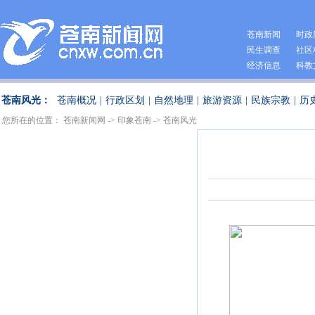
苍南新闻
时政
民生调查
社区
经济信息
科教
苍南风光：
苍南概况
|
行政区划
|
自然地理
|
旅游资源
|
民族宗教
|
历
您所在的位置：
苍南新闻网
->
印象苍南
->
苍南风光