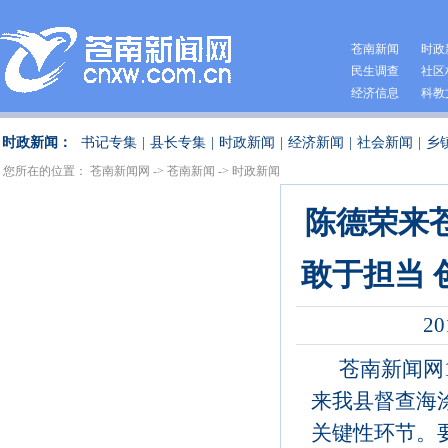
苍南新闻
时政
民生调查
社区
经济信息
科教
时政新闻：
书记专集
|
县长专集
|
时政新闻
|
经济新闻
|
社会新闻
|
乡
您所在的位置：
苍南新闻网
->
苍南新闻
->
时政新闻
陈德荣来
敢于担当
20
苍南新闻网
来我县督查海
关键性环节。