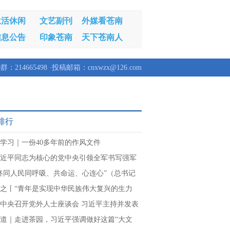
生活休闲
文艺副刊
外媒看苍南
信息公告
印象苍南
天下苍南人
群：214665498 ·投稿邮箱：cnxwzx@126.com
排行
学习｜一份40多年前的作风文件
近平同志为核心的党中央引领全军书写强军
章
终同人民同呼吸、共命运、心连心”（总书记
民情怀）
之丨“青年是实现中华民族伟大复兴的生力
中央召开党外人士座谈会 习近平主持并发表
讲话
道｜走进茶园，习近平强调做好这篇“大文