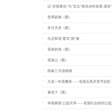
以“折股量化”为“支点”推动乡村发展 溪东
世界矾都（图）
冬日天井（图）
生态和谐 鹭鸟“闹”春
苍南的海（图）
笔架山（图）
阳春三月游桃湖
又是一年茶飘香——苍南五凤开茶节掠影
暮色下（图）
幸福家园 公益共享——首届社会组织公