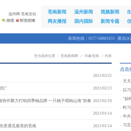
苍南新闻
温州新闻
视频新闻
温州网·苍南支站
网友播报
国内国际
新闻专题
·新闻热线：0577-68881655 ·通讯QQ
您当前的位置 ：
苍南新闻网
->
印象苍南
-> 列表
点击
2021/03/25
天天
红”
2021/02/23
以习
新篇
“始
协作聚力打响四季柚品牌 一只柚子唱响山海“协奏
2021/02/10
的人
时习
2021/01/14
军”
中共
重要
习言
时光里遇见最美的苍南
2021/01/14