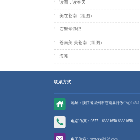
读图，读春天
美在苍南（组图）
石聚堂游记
苍南美 美苍南（组图）
海滩
联系方式
地址：浙江省温州市苍南县行政中心146-1
电话\传真：0577－68881650 68881658
电子信箱：cnxwzx@126.com