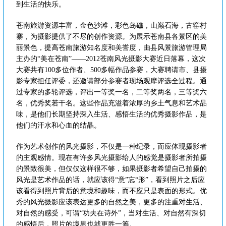
到生活的快乐。
苍南旅游资源丰富，金色沙滩，彩色岛礁，山巅石海，古窑村
寨，为摄影提供了不尽的创作资源。为展示苍南县各景区的美
丽景色，提高苍南旅游知名度和美誉度，由县风景旅游管理局
主办的“美在苍南”——2012苍南风光摄影大赛近日落幕，这次
大赛共有100多位作者、500多幅作品参赛，大赛聘请市、县摄
影专家担任评委，还邀请部分参赛者现场观摩评选全过程。通
过专家的多轮评选，评出一等奖一名，二等奖两名，三等奖六
名，优秀奖若干名。这些作品充溢着浓厚的乡土气息和艺术品
味，是他们长期坚持深入生活、感悟生活的优秀摄影作品，是
他们的汗水和心血的结晶。
作为艺术创作的风光摄影，不仅是一种纪录，而应体现摄影者
的主观感情。现在有许多风光摄影给人的感觉是摄影者所拍摄
的景致很美，但仅仅这样很不够，如果摄影者希望自己拍摄的
风光是艺术作品的话，就应该得“意”忘“形”，看到照片之后应
该看得到照片背后的意境和趣味，而不应只是表面的形式。优
秀的风光摄影应该表达更多的自然之美，更多的注重对生活、
对自然的感受，可谓“功夫在诗外”，当对生活、对自然有深切
的感悟后，照片的境界也就更胜一筹。