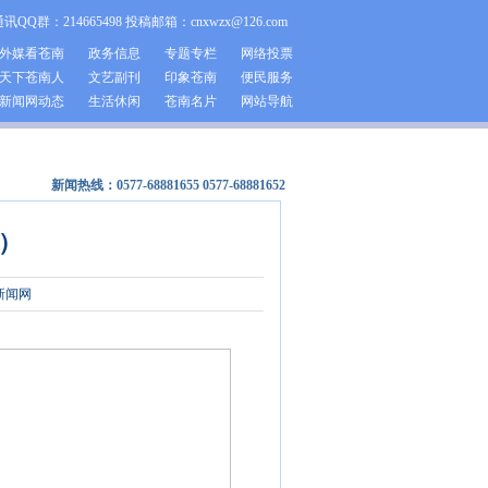
通讯QQ群：214665498 投稿邮箱：cnxwzx@126.com
外媒看苍南
政务信息
专题专栏
网络投票
天下苍南人
文艺副刊
印象苍南
便民服务
新闻网动态
生活休闲
苍南名片
网站导航
新闻热线：0577-68881655 0577-68881652
）
新闻网