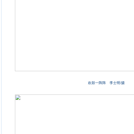
欢鼓一阵阵 李士明/摄