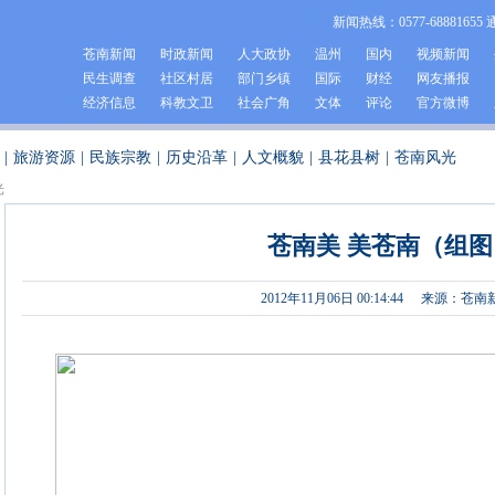
新闻热线：0577-68881655 
苍南新闻
时政新闻
人大政协
温州
国内
视频新闻
民生调查
社区村居
部门乡镇
国际
财经
网友播报
经济信息
科教文卫
社会广角
文体
评论
官方微博
|
旅游资源
|
民族宗教
|
历史沿革
|
人文概貌
|
县花县树
|
苍南风光
光
苍南美 美苍南（组图
2012年11月06日 00:14:44
来源：苍南