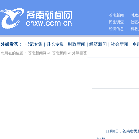
苍南新闻
时政
民生调查
社区
经济信息
科教
外媒看苍：
书记专集
|
县长专集
|
时政新闻
|
经济新闻
|
社会新闻
|
乡
您所在的位置：
苍南新闻网
->
苍南新闻
->
外媒看苍
11月8日，苍南畲