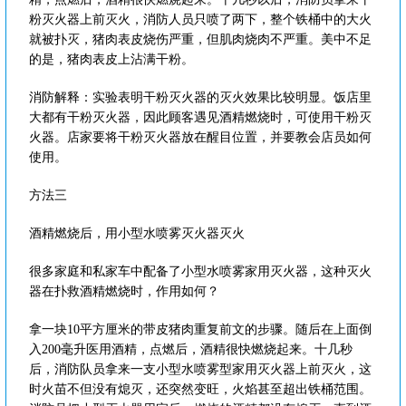
粉灭火器上前灭火，消防人员只喷了两下，整个铁桶中的大火
就被扑灭，猪肉表皮烧伤严重，但肌肉烧肉不严重。美中不足
的是，猪肉表皮上沾满干粉。
消防解释：实验表明干粉灭火器的灭火效果比较明显。饭店里
大都有干粉灭火器，因此顾客遇见酒精燃烧时，可使用干粉灭
火器。店家要将干粉灭火器放在醒目位置，并要教会店员如何
使用。
方法三
酒精燃烧后，用小型水喷雾灭火器灭火
很多家庭和私家车中配备了小型水喷雾家用灭火器，这种灭火
器在扑救酒精燃烧时，作用如何？
拿一块10平方厘米的带皮猪肉重复前文的步骤。随后在上面倒
入200毫升医用酒精，点燃后，酒精很快燃烧起来。十几秒
后，消防队员拿来一支小型水喷雾型家用灭火器上前灭火，这
时火苗不但没有熄灭，还突然变旺，火焰甚至超出铁桶范围。