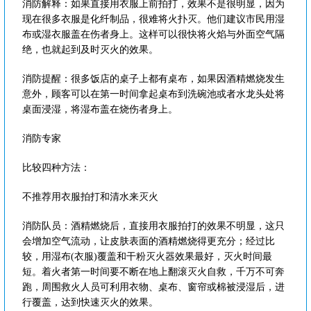
消防解释：如果直接用衣服上前拍打，效果不是很明显，因为
现在很多衣服是化纤制品，很难将火扑灭。他们建议市民用湿
布或湿衣服盖在伤者身上。这样可以很快将火焰与外面空气隔
绝，也就起到及时灭火的效果。
消防提醒：很多饭店的桌子上都有桌布，如果因酒精燃烧发生
意外，顾客可以在第一时间拿起桌布到洗碗池或者水龙头处将
桌面浸湿，将湿布盖在烧伤者身上。
消防专家
比较四种方法：
不推荐用衣服拍打和清水来灭火
消防队员：酒精燃烧后，直接用衣服拍打的效果不明显，这只
会增加空气流动，让皮肤表面的酒精燃烧得更充分；经过比
较，用湿布(衣服)覆盖和干粉灭火器效果最好，灭火时间最
短。着火者第一时间要不断在地上翻滚灭火自救，千万不可奔
跑，周围救火人员可利用衣物、桌布、窗帘或棉被浸湿后，进
行覆盖，达到快速灭火的效果。