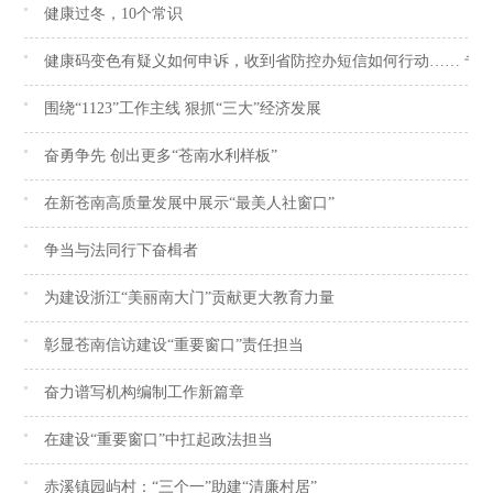
健康过冬，10个常识
健康码变色有疑义如何申诉，收到省防控办短信如何行动…… 专
围绕“1123”工作主线 狠抓“三大”经济发展
奋勇争先 创出更多“苍南水利样板”
在新苍南高质量发展中展示“最美人社窗口”
争当与法同行下奋楫者
为建设浙江“美丽南大门”贡献更大教育力量
彰显苍南信访建设“重要窗口”责任担当
奋力谱写机构编制工作新篇章
在建设“重要窗口”中扛起政法担当
赤溪镇园屿村：“三个一”助建“清廉村居”