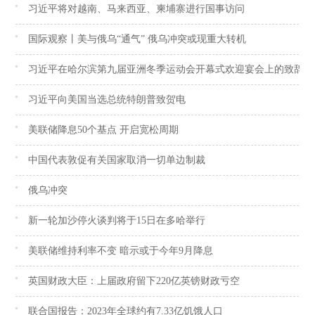
习近平将对越南、马来西亚、柬埔寨进行国事访问
国际观察丨美与俄乌“通气” 俄乌冲突或现重大转机
习近平在哈尔滨第九届亚洲冬季运动会开幕式欢迎宴会上的致辞（
习近平向美国当选总统特朗普致贺电
美联储降息50个基点 开启宽松周期
中国代表敦促有关国家取消一切单边制裁
俄乌冲突
新一轮加沙停火谈判将于15日在多哈举行
美联储维持利率不变 暗示或于今年9月降息
英国财政大臣：上届政府留下220亿英镑财政亏空
联合国报告：2023年全球约有7.33亿饥饿人口