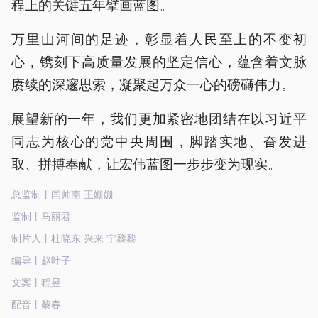
程上的关键五年擘画蓝图。
万里山河间的足迹，彰显着人民至上的不变初
心，镌刻下高质量发展的坚定信心，蕴含着文脉
赓续的深邃思索，凝聚起万众一心的磅礴伟力。
展望新的一年，我们更加紧密地团结在以习近平
同志为核心的党中央周围，脚踏实地、奋发进
取、拼搏奉献，让宏伟蓝图一步步变为现实。
总监制丨闫帅南 王姗姗
监制丨马丽君
制片人丨杜晓东 兴来 宁黎黎
编导丨赵叶子
文案丨程昱
配音丨黎春