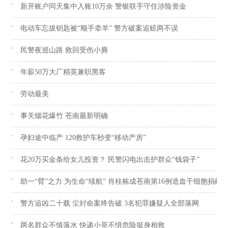
新开账户同天集中入账10万余 警银联手守住涉险资金
电动车忘拔钥匙被“顺手牵羊” 警方破案追赃两不误
民警夜巡山路 救回受伤小麂
年薪50万大厂精英兼职黑客
劳动最美
事关烟花爆竹 苍南最新明确
孕妇途中临产 120救护车秒变“移动产房”
花20万买金条给女儿投资？ 民警闪电出击护群众“钱袋子”
助一“臂”之力 为生命“续航” 肖桂栋成苍南第16例造血干细胞捐献
警方追凶二十载 尘封命案终告破 3名犯罪嫌疑人全部落网
两名群众不慎落水 快递小哥不惧危险挺身相救