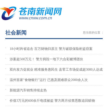
社会新闻
您当前的位置 ：
苍
18小时跨省追击 百万财物归原主 警方破获保险柜盗窃案
涉案超500万元！ 警方捣毁一地下六合彩赌博团伙
双向发力促就业 精准服务惠民生 县零工市场促成超3000人达成就
温州首家“食物银行”运行 已惠及困难群众2000余人次
新能源汽车销售持续走热
价值3万元的600余斤电缆被盗 警方两月侦查悉数追回赃物