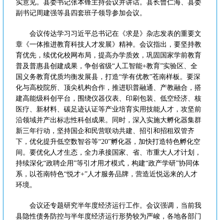
实意见。县委书记张本锋主持会议并讲话。县长曾仁海、县委
副书记周建强等县四套班子领导参加会议。
会议传达学习习近平总书记在《求是》杂志发表的重要文
章《一体推进教育科技人才发展》精神。会议指出，要坚持教
育优先，续优化校网布局，提高办学质效，巩固国家学前教育
普及普惠县创建成果，争创省级“人工智能+教育”实验区、全
国义务教育优质均衡发展县，打造“学有优教”苍南样板。要深
化与高校院所、顶尖机构合作，推进职普融通、产教融合，搭
建高能级科创平台，围绕仪器仪表、印刷包装、低空经济、核
医疗、新材料、碳足迹认证等产业培育实用技能人才，攻坚前
沿领域并产出标志性科创成果。同时，深入实施大孵化器集群
新三年行动，坚持国企和民营联动共建、招引和招租双管齐
下，优化提升低空数智谷等“20”孵化器，加快打造特色孵化空
间。要优化人才生态，全力承接国家、省、市重大人才计划，
持续深化“政聘企用”等引才用才模式，构建“政产学研”协同体
系，以苍南特色“悦才+”人才服务品牌，营造近悦远来的人才
环境。
会议还专题研究半年度经济运行工作。会议强调，当前我
县隐性债务防控与半年度经济运行形势较为严峻，各地各部门