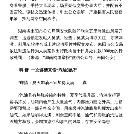
身着警服、手持大量现金，场景疑似交警办事大厅，并配有不
当言论。该帖文迅速传播，引发公众误解，严重损害人民警察
形象，扰乱网络空间秩序。
湖南省耒阳市公安局网安大队随即联合五里牌派出所展开
调查，迅速锁定发帖人吴某。经查，吴某为博取关注、寻求刺
激，利用AI软件合成上述虚假图片并配文发布。耒阳市公安局
依法对违法行为人吴某作出行政拘留十日并处罚款1000元的行
政处罚。（来源：“湖南网络举报”微信公众号、耒阳公安）
科 普
一次讲清真假“汽油知识”
?详情：
夏天加油不宜加得太满——真
?汽油具有热胀冷缩的特性，夏季气温升高，汽油变得更
容易挥发，油箱内会产生大量油气，内部压力随之升高。油箱
需要预留出一部分空余空间，用来缓冲汽油膨胀和挥发出来的
油气。如果油加得太满，剩余空间不足，油气和膨胀的汽油就
没地方释放，会增加渗油和渗气的风险，存在安全隐患。