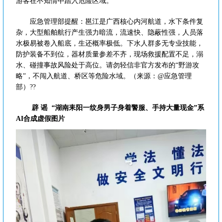
游客在不知情中踏入危险区域。
应急管理部提醒：邕江是广西核心内河航道，水下条件复
杂，大型船舶航行产生强力暗流，流速快、隐蔽性强，人员落
水极易被卷入船底，生还概率极低。下水人群多无专业技能，
防护装备不到位，器材质量参差不齐，现场救援配置不足，溺
水、碰撞事故风险处于高位。请勿轻信非官方发布的“野游攻
略”，不闯入航道、桥区等危险水域。（来源：@应急管理
部）??
辟 谣
“湖南耒阳一纹身男子身着警服、手持大量现金”系
AI合成虚假图片