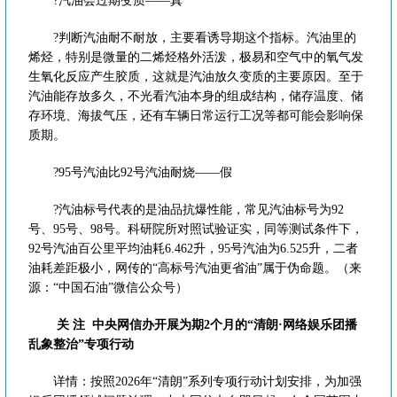
?
汽油会过期变质——真
?判断汽油耐不耐放，主要看诱导期这个指标。汽油里的
烯烃，特别是微量的二烯烃格外活泼，极易和空气中的氧气发
生氧化反应产生胶质，这就是汽油放久变质的主要原因。至于
汽油能存放多久，不光看汽油本身的组成结构，储存温度、储
存环境、海拔气压，还有车辆日常运行工况等都可能会影响保
质期。
?
95号汽油比92号汽油耐烧——假
?汽油标号代表的是油品抗爆性能，常见汽油标号为92
号、95号、98号。科研院所对照试验证实，同等测试条件下，
92号汽油百公里平均油耗6.462升，95号汽油为6.525升，二者
油耗差距极小，网传的“高标号汽油更省油”属于伪命题。（来
源：“中国石油”微信公众号）
关 注
中央网信办开展为期2个月的“清朗·网络娱乐团播
乱象整治”专项行动
详情：按照2026年“清朗”系列专项行动计划安排，为加强