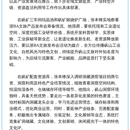
以及产业发展堵点难点，就下步全域文旅提质、产业转型升
级、资源盘活利用等工作作出具体部署。
在矾矿三车间结晶池和矾矿煅烧炉广场，张本锋实地察看
浙BA文旅产品发布会筹备情况。他强调，要依托现有工业遗址
空间，深度挖掘工业研学价值，系统开发科普研学、实景体
验、工业探秘等新业态，让老遗址焕发新生机、老资源释放新
活力。要以浙BA文旅发布会活动为媒介，全方位传播矾山工业
文化、自然风光与特色文创，持续提升矾山文旅对外知名度与
影响力，为后续引流聚客、产业赋能、品牌提质打下坚实基
础。
在矾矿配套资源库，张本锋深入调研洞藏酒窖项目招商引
资、洞窟利用及特色产业培育情况，细致查看洞窟空间结构、
恒温恒湿条件、仓储储存环境等细节。他指出，矾山洞窟环境
独特，具备天然优势，要走出一条差异化发展的特色赛道，主
动对标国内洞藏龙头企业，学习先进运营理念、储存标准和商
业模式，优化商业运营。同时，要延伸产业链条、完善配套服
务，积极推出专属储存、分装定制、文化展销等业态，系统打
造集矿洞储藏、文化体验、文创展销、休闲观光于一体的特色
文化IP。