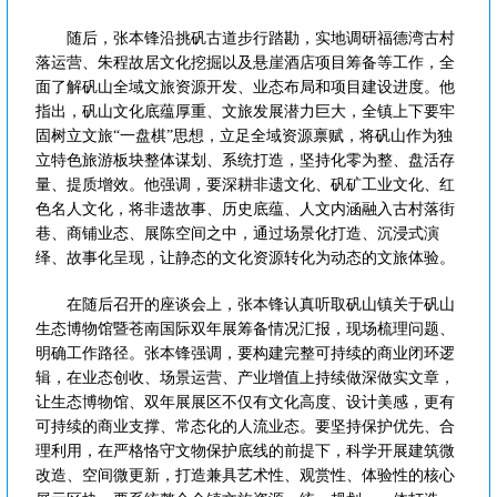
随后，张本锋沿挑矾古道步行踏勘，实地调研福德湾古村
落运营、朱程故居文化挖掘以及悬崖酒店项目筹备等工作，全
面了解矾山全域文旅资源开发、业态布局和项目建设进度。他
指出，矾山文化底蕴厚重、文旅发展潜力巨大，全镇上下要牢
固树立文旅“一盘棋”思想，立足全域资源禀赋，将矾山作为独
立特色旅游板块整体谋划、系统打造，坚持化零为整、盘活存
量、提质增效。他强调，要深耕非遗文化、矾矿工业文化、红
色名人文化，将非遗故事、历史底蕴、人文内涵融入古村落街
巷、商铺业态、展陈空间之中，通过场景化打造、沉浸式演
绎、故事化呈现，让静态的文化资源转化为动态的文旅体验。
在随后召开的座谈会上，张本锋认真听取矾山镇关于矾山
生态博物馆暨苍南国际双年展筹备情况汇报，现场梳理问题、
明确工作路径。张本锋强调，要构建完整可持续的商业闭环逻
辑，在业态创收、场景运营、产业增值上持续做深做实文章，
让生态博物馆、双年展展区不仅有文化高度、设计美感，更有
可持续的商业支撑、常态化的人流业态。要坚持保护优先、合
理利用，在严格恪守文物保护底线的前提下，科学开展建筑微
改造、空间微更新，打造兼具艺术性、观赏性、体验性的核心