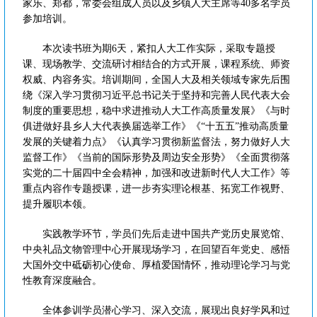
家乐、郑都，常委会组成人员以及乡镇人大主席等40多名学员
参加培训。
本次读书班为期6天，紧扣人大工作实际，采取专题授
课、现场教学、交流研讨相结合的方式开展，课程系统、师资
权威、内容务实。培训期间，全国人大及相关领域专家先后围
绕《深入学习贯彻习近平总书记关于坚持和完善人民代表大会
制度的重要思想，稳中求进推动人大工作高质量发展》《与时
俱进做好县乡人大代表换届选举工作》《“十五五”推动高质量
发展的关键着力点》《认真学习贯彻新监督法，努力做好人大
监督工作》《当前的国际形势及周边安全形势》《全面贯彻落
实党的二十届四中全会精神，加强和改进新时代人大工作》等
重点内容作专题授课，进一步夯实理论根基、拓宽工作视野、
提升履职本领。
实践教学环节，学员们先后走进中国共产党历史展览馆、
中央礼品文物管理中心开展现场学习，在回望百年党史、感悟
大国外交中砥砺初心使命、厚植爱国情怀，推动理论学习与党
性教育深度融合。
全体参训学员潜心学习、深入交流，展现出良好学风和过