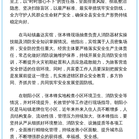
至上，以“时时放心不下”的责任感，全面排查风险、彻底整治
隐患、坚决扫除盲区，以最严标准、最实举措筑牢安全防线，
全力守护人民群众生命财产安全，确保全县安全生产形势持续
稳定向好。
在马站镇鑫达宾馆，张本锋现场抽查负责人消防器材实操
技能及消防安全知识掌握情况。他指出，宾馆属于人员密集场
所，安全防控责任重大。经营主体要严格落实安全生产主体责
任，常态化做好消防设施维护保养，持续开展全员消防安全培
训，不断提升火灾初期处置和人员应急疏散能力，为旅客营造
安全舒适的住宿环境。同时，共富委工作人员要深刻把握安全
是发展前提这一理念，扎实推进辖区群众安全教育，多方协
同、齐抓共管，共同筑牢安全发展坚固防线。
在朝阳小区，张本锋实地检查小区环境卫生、消防安全等
情况，并对环境提升、长效管护等工作进行现场指导。朝阳小
区是马站镇老牌住宅小区，近年来外来入住人员不断增多，人
员结构复杂、流动性强，管理压力持续加大。张本锋指出，要
坚持从严从细抓好环境整治、消防安全、设施提质等各项工
作，全面推行精细化管理，持续改善小区面貌、提升城市品
质，不断增强群众的获得感、幸福感、安全感。