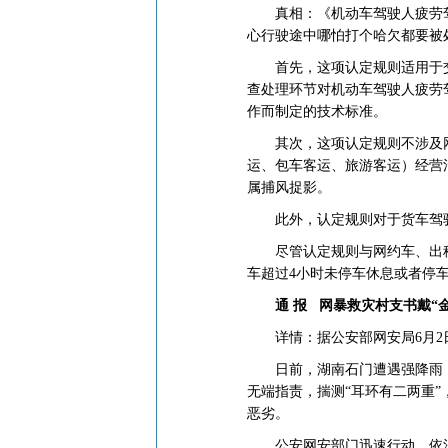
真相：《机动车驾驶人疲劳驾驶
心行驶途中哪怕打个哈欠都要被
首先，
这项认定规则适用于
查处理环节对机动车驾驶人疲劳
作而制定的技术标准。
其次，这项认定规则不涉及网约
运、包车客运、旅游客运）经营
属捕风捉影。
此外，
认定规则对于货车驾
尽管认定规则与网约车、出
车超过4小时未停车休息或者停车
通 报
网暴救灾村支书戴“金
详情：据公安部网安局6月2日
日前，湖南石门遭遇强降雨，
无端指责，揣测“耳环有二两重”
恶劣。
公安网安部门迅速行动，依法查