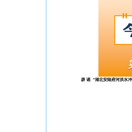
辟 谣
“湖北安陆府河洪水冲