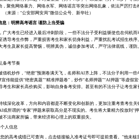
行动，聚焦网络暴力、网络水军、网络谣言等突出网络乱象，依法严厉打击
。（来源：“公安部网安局”微信公众号、新华社）
信息：明辨高考谣言 谨防上当受骗
，广大考生已经进入最后冲刺阶段，一些不法分子受利益驱使也在伺机而
至诱导考生作弊，严重损害考生和家长切身利益，严重扰乱考试招生秩序
大考生及家长提高警惕，明辨真伪，诚信参加考试，严守法律底线，谨防
乱备考节奏
机炒作，“绝密”预测卷满天飞，名师和AI齐上阵，不法分子利用一些
肆宣传能提供“绝密真题”“精准押题卷”，炒作“名师押题”“AI押题”等虚
导考生和家长高价购买，影响自身备考安排。甚至有的不法分子让考生家长
续深化改革，方向和内容都是不断变化和创新的，更加注重考查考生关
I或所谓的“专家”押题来获取高分是不现实的。考生将大量精力投放到“
被不法商家所骗，带来经济和心理上的双重损失。
露个人信息
的高考成绩已可查询，点击链接输入准考证号即可提前查看。”他未核