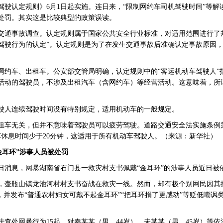
认定规则》6月1日起实施。连日来，“限制网约车司机驾驶时间”等解
处罚。其实这是比较典型的政策误读。
交通事故调查。
认定规则属于国家公共安全行业标准，对适用范围进行了
驾驶行为的认定”。
认定规则是为了在发生交通事故后准确认定事故原因
车、出租车。公安部交管局明确，认定规则中的“客运机动车驾驶人”
活动的驾驶员，不涉及出租汽车（含网约车）等经营活动。这意味着，
所
驶人连续驾驶时间没有特别规定，适用机动车的一般规定。
租车无关，
但并不意味着驾驶员可以疲劳驾驶。
道路交通安全法实施条例
休息时间少于20分钟，
这适用于所有机动车驾驶人。
（来源：新华社）
耳环”涉事人员被处罚
消息，网暴湖南省石门县一救灾村支书佩戴“金耳环”的涉事人员近日被
壶瓶山镇龙池河村村支书奋战在救灾一线。然而，却有极个别网民因其
，并发布“普通农村妇女可戴不起金耳环”“把耳环捐了更感动”等贬低嘲
处网暴行为15起，对秦某某（男，44岁）、未某某（男，45岁）等依