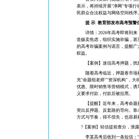
表示，将持续开展“净网”专项
民群众合法权益与网络空间秩序
提 示
教育部发布高考预警
详情：2026年高考即将到来
造贩卖焦虑，组织实施诈骗，甚
的高考诈骗案例与谣言，提醒广
权益。
【案例】
迷信高考押题，扰
随着高考临近，押题卷市场被借
充“命题组老师”“资深机构”，大
优惠、限时销售等营销模式，诱
义要求付款，付款后被拉黑。
【提醒】近年来，高考命题持
突出反押题、反套路的导向。靠A
方式与节奏，得不偿失，也容易
?【案例】
轻信提前查分，泄
李某高考后收到一条短信：“您