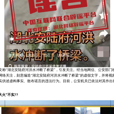
“湖北安陆府河洪水冲断了桥梁”，引发关注。经当地网信、公安部门核
网络关注，刻意编造“湖北安陆府河洪水冲断了桥梁”的虚假文字，并将视
实供述虚构事实、散布谣言的违法行为。目前，公安机关已依法对其作出
火”不实??