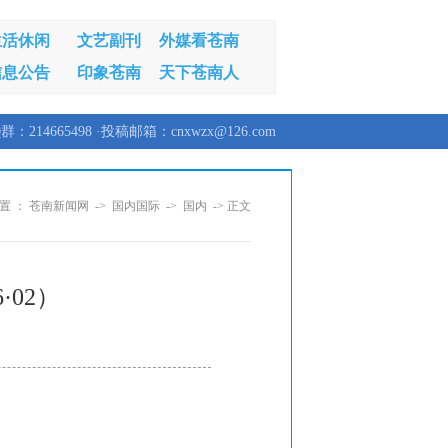
生活休闲
文艺副刊
外媒看苍南
信息公告
印象苍南
天下苍南人
群：214665498 ·投稿邮箱：cnxwzx@126.com
置 ：
苍南新闻网
->
国内国际
->
国内
-> 正文
·02）