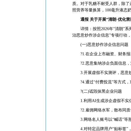
质。对于乳糖不耐受人群，除了
照营养等量换算，100毫升液态奶
通报 关于开展“清朗·优化
详情：按照2026年“清朗”系
治恶意炒作涉企信息”专项行动
(一)恶意炒作涉企信息问题
?1.在企业上市融资、财务报
?2.恶意集纳涉企负面信息，
3.开展虚假不实测评，恶意
?4.通过“付费投流”等方式
?(二)诋毁抹黑企业问题
1.利用AI生成涉企虚假不实
?2.雇佣网络水军，散布同质
3.网络名人账号以“喊话”等
4.对特定品牌用户“贴标签”