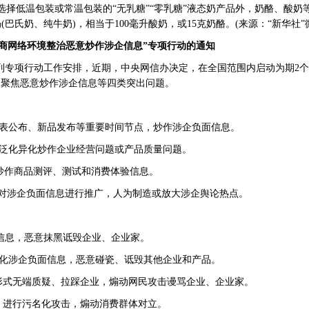
选择低温包装或常温包装的“无乳糖”“零乳糖”液态奶产品外，奶酪、酸奶
(巴氏奶、纯牛奶)，相当于100毫升酸奶，或15克奶酪。(来源：“新华社”
营商网络环境整治恶意炒作涉企信息”专项行动的通知
列专项行动工作安排，近期，中央网信办决定，在全国范围内启动为期2个
，聚焦恶意炒作涉企信息等四类突出问题。
表公布、新品发布等重要时间节点，炒作涉企负面信息。
泛化异化炒作企业经营问题或产品质量问题。
炒作商品测评、测试和消费体验信息。
，对涉企负面信息进行推广，人为制造或放大涉企舆论热点。
信息，恶意抹黑诋毁企业、企业家。
化涉企负面信息，恶意碰瓷、诋毁其他企业和产品。
形式无端质疑、拉踩企业，煽动网民攻击谩骂企业、企业家。
，进行污名化攻击，煽动消费群体对立。