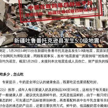
月29日14时55分在新疆吐鲁番市托克逊县发生5.0级地震，震源深度2
后，个别网民为博取流量，罔顾客观事实，发布“地震废墟”“房屋倒塌”“抢险
均为谣言。截至5月29日，未接到本次地震造成人员伤亡、财产损失的报
该吃多少，怎么吃
专家提示，牛奶是全球公认的健康食品，既要吃足也要搭配吃好。
2)》推荐，成年人每日要摄入奶及奶制品300至500克，这相当于每天最
于一般健康人群，建议优先选择鲜牛奶。尤其是低温鲜奶，由于一般只经
液态奶时，可先通过产品标签辨别种类，再查看配料表中生牛乳含量等关键
好合适的液态奶产品后，还要注重饮用方式。鲜牛奶、低温酸奶需冷藏储