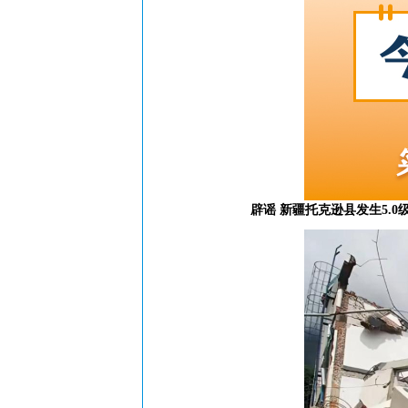
辟谣 新疆托克逊县发生5.