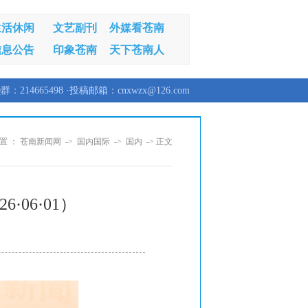
生活休闲
文艺副刊
外媒看苍南
信息公告
印象苍南
天下苍南人
群：214665498 ·投稿邮箱：cnxwzx@126.com
置 ：
苍南新闻网
->
国内国际
->
国内
-> 正文
06·01）