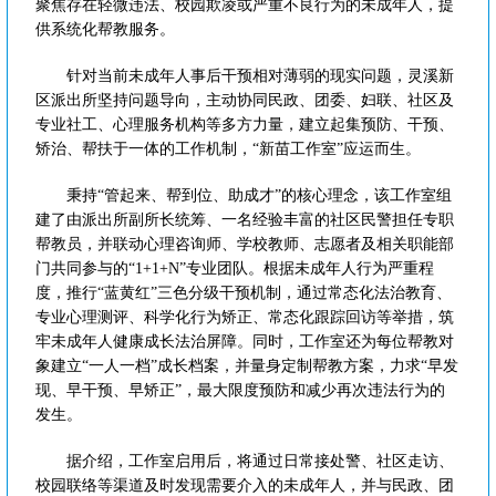
聚焦存在轻微违法、校园欺凌或严重不良行为的未成年人，提
供系统化帮教服务。
针对当前未成年人事后干预相对薄弱的现实问题，灵溪新
区派出所坚持问题导向，主动协同民政、团委、妇联、社区及
专业社工、心理服务机构等多方力量，建立起集预防、干预、
矫治、帮扶于一体的工作机制，“新苗工作室”应运而生。
秉持“管起来、帮到位、助成才”的核心理念，该工作室组
建了由派出所副所长统筹、一名经验丰富的社区民警担任专职
帮教员，并联动心理咨询师、学校教师、志愿者及相关职能部
门共同参与的“1+1+N”专业团队。根据未成年人行为严重程
度，推行“蓝黄红”三色分级干预机制，通过常态化法治教育、
专业心理测评、科学化行为矫正、常态化跟踪回访等举措，筑
牢未成年人健康成长法治屏障。同时，工作室还为每位帮教对
象建立“一人一档”成长档案，并量身定制帮教方案，力求“早发
现、早干预、早矫正”，最大限度预防和减少再次违法行为的
发生。
据介绍，工作室启用后，将通过日常接处警、社区走访、
校园联络等渠道及时发现需要介入的未成年人，并与民政、团