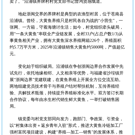
卖了。”沿浦镇界牌村村党支部书记曾鸿贤感慨道。
地处浙闽交界的界牌村是典型的农渔型村居，位于苍南县
沿浦镇。曾经，大黄鱼养殖只是村民各自为战的“小营生”，一
张网、一方箱，守着海塘讨生活；如今，村党组织牵头破局，
用“一条大黄鱼”串联全产业链发展，全村33户(占总户数1/3)从
事黄鱼相关产业，拥有大黄鱼深水养殖网箱226个，养殖面积
约5.7万平方米，2025年沿浦镇销售大黄鱼约5000吨，产值超亿
元。
变化始于组织破局。沿浦镇在争创浙闽边界合作发展中先
试先行，依托地缘相邻、人文相亲等优势，与福建省沙埕镇开
展“浙闽边界”党建联建，在黄鱼养殖上开展全方位交流互助。
两地组建党员技术骨干与养殖户结对帮扶机制，互传养殖经
验、共解技术瓶颈，持续提升养殖标准化水平。双方签订长期
合作协议，每年由水生村代销生鲜大黄鱼，一举打破销售困
局。
镇党委与村党支部同向发力，跑部门、争政策、引资金，
以“村集体出资＋返乡青年入驻”形式，推进大黄鱼冷链加工厂
强村富民项目建设，构建“养殖—加工—销售”的发展体系，推