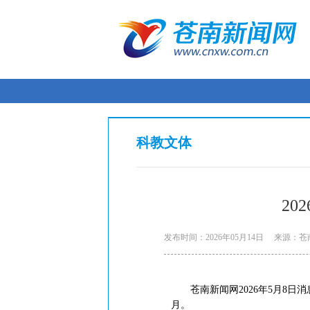
科教文体
20
发布时间：2026年05月14日
来源：苍
苍南新闻网2026年5月8日消息
月。