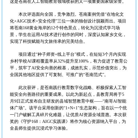
这是苍南在人工智能教育领域收获的又一项重要国家级荣誉。
本次评选面向全国，竞争激烈。苍南案例凭借“在地化文
化+AIGC技术+安全伦理”三位一体的独创设计脱颖而出。项目
将苍南168黄金海岸的12个特色景点，转化为沉浸式学习场
景，学生在运用AI技术进行创作的同时，深度认知家乡文化，
实现了科技赋能与文旅传承的完美结合。
项目通过“种子师资+线上平台”模式，在短短3个月内实现
乡村学校AI课程覆盖率从32%提升至100%，有力促进了教育公
平，筑牢了AI安全向善的根基，成效扎实，示范价值突出，为
全国其他地区提供了可复制、可推广的“苍南范式”。
此次获评，是苍南践行教育数字化战略、积极探索人工智
能安全向善路径的重要成果。以此为新起点，县教育局将于5
月9日正式发布自主研发的县域智慧教育中枢——“南哥AI智能
体广场”。该平台采用创新的“1+N+1”生态架构，旨在以一个统
一门户破解工具碎片化难题，让优质AI资源全域普惠。本次获
奖的《守护168：AIGC实践课》将作为核心资源纳入平台，为
全县师生提供沉浸式学习体验。