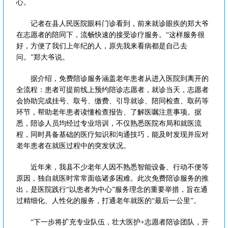
心。
记者在县人民医院眼科门诊看到，前来就诊眼疾的郑大爷
在志愿者的陪同下，流畅快速的接受诊疗服务。“这样服务很
好，方便了我们上年纪的人，原先我来看病都是自己去
问。”郑大爷说。
据介绍，免费陪诊服务涵盖老年患者从进入医院到离开的
全流程：患者可提前线上预约陪诊志愿者，就诊当天，志愿者
会协助完成挂号、取号、缴费、引导就诊、陪同检查、取药等
环节，帮助老年患者读懂检查报告、了解医嘱注意事项。据
悉，陪诊人员均经过专业培训，不仅熟悉医院布局和就医流
程，同时具备基础的医疗知识和沟通技巧，能及时发现并应对
老年患者在就医过程中的突发状况。
近年来，我县不少老年人因不熟悉智能设备、行动不便等
原因，独自就医时常常面临诸多困难。此次免费陪诊服务的推
出，是医院践行“以患者为中心”服务理念的重要举措，旨在通
过精细化、人性化的服务，打通老年就医的“最后一公里”。
“下一步将扩充专业队伍，壮大医护+志愿者陪诊团队，开