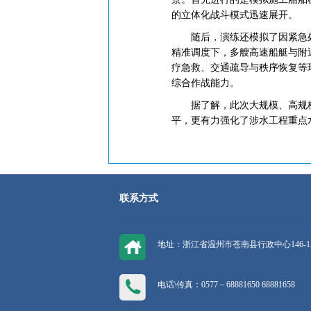
的立体化战斗模式迅速展开。
随后，演练还模拟了因紧急处
精准调度下，多艘高速船艇与附
疗急救、交通疏导与秩序恢复等
综合作战能力。
据了解，此次大规模、高规格的
平，更有力强化了涉水工程重点
联系方式
地址：浙江省温州市苍南县行政中心146-1
电话\传真：0577－68881650 68881658