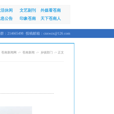
生活休闲
文艺副刊
外媒看苍南
信息公告
印象苍南
天下苍南人
群：214665498 ·投稿邮箱：cnxwzx@126.com
：
苍南新闻网
->
苍南新闻
->
乡镇部门
-> 正文