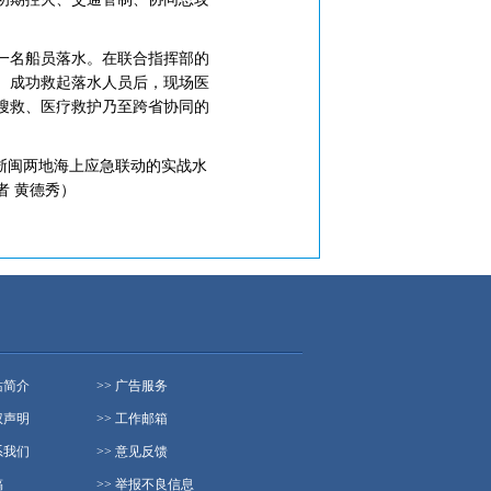
一名船员落水。在联合指挥部的
。成功救起落水人员后，现场医
搜救、医疗救护乃至跨省协同的
浙闽两地海上应急联动的实战水
 黄德秀）
站简介
>> 广告服务
权声明
>> 工作邮箱
系我们
>> 意见反馈
稿
>> 举报不良信息