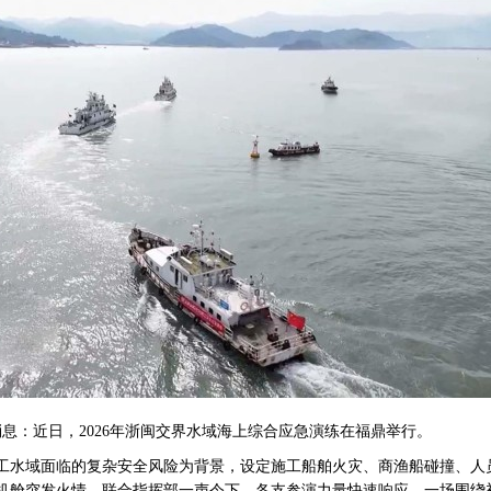
消息：近日，2026年浙闽交界水域海上综合应急演练在福鼎举行。
水域面临的复杂安全风险为背景，设定施工船舶火灾、商渔船碰撞、人
机舱突发火情，联合指挥部一声令下，各支参演力量快速响应，一场围绕