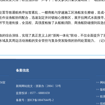
置导致通航秩序短暂紊乱，一艘商船与穿越施工区渔船发生擦碰，造成
近作业渔船协同配合，迅速划定并封锁核心搜救区，展开拉网式水面搜寻
环节无缝衔接，全流程、高强度检验了从船舶消防、商渔船防碰撞到应急
综合演练，实现了真正意义上的“浙闽一体化”联动，不仅全面提升了
水域及其周边活动渔船的安全管控与复杂突发险情的协同处置能力。（记者
备案信息
56室
>> 网
新闻网站批文：浙新办〔2004〕53号
>> 版
监督投诉：0577－68881659
>> 联
备案号：浙ICP备18047644号-2
>> 投