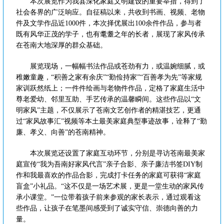
本次展览作为我县深化家庭文明建设的重要举措，得到了
社会各界的广泛响应。自征稿以来，共收到书画、视频、老物
件及文学作品近1000件，本次择优展出100余件作品，参与者
既有风华正茂的学子，也有耄耋之年的长者，展现了家风传承
在苍南大地深厚的群众基础。
展览现场，一幅幅书法作品或苍劲有力，或温婉细腻，或
稚嫩童趣，“积善之家有余庆”“勤俭持家”“百善孝为先”等家规
家训跃然纸上；一件件绘画与老物件作品，定格了家庭生活中
尊老爱幼、邻里互助、手艺传承的温馨瞬间。这些作品以“文
明家风”主题，不仅展示了苍南文艺创作者的精湛技艺，更通
过“家风故事汇”视频等本土最美家庭典型事迹故事，诠释了“勤
廉、孝义、向善”的苍南精神。
本次展览还设置了家庭互动环节，分别是寻访苍南最美家
庭宣传“我为吾南好家风代言”亲子合影、亲子廉洁书签DIY制
作和我最喜欢的作品合影，完成打卡任务的家庭可获得“家庭
盲盒”小礼品。“这不仅是一场艺术展，更是一堂生动的家风传
承小课堂。”一位带着孩子前来参观的家长表示，通过观看这
些作品，让孩子在笔墨间感受到了诚实守信、崇德向善的力
量。