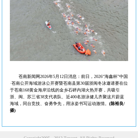
苍南新闻网2026年5月12日消息：前日，2026“海鑫杯”中国
·苍南公开海域游泳公开赛暨苍南县第30届浙闽冬泳邀请赛在位
于苍南168黄金海岸沿线的金乡石砰内湖火热开赛，共吸引
浙、闽、苏三省38支代表队、近400名游泳健儿齐聚这片蔚蓝
海域，同台竞技、奋勇争先，用泳姿书写运动激情。
(陈裕良/
摄)