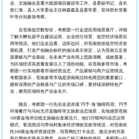
业、文旅融合及重大能源项目建设等工作。县委副书记、县长
曾仁海，县人大常委会主任林森森及县委常委、宣传部长管素
叶等分别参加考察。
在苍南低空数智谷，考察团一行走进应用场景展厅，详细
了解大孵化器平台建设运营、企业招引培育、低空经济场景应
用等情况。他们边走边看、边听边问，对苍南抢抓低空经济发
展机遇、打造产创融合标杆的做法表示肯定，认为苍南立足资
源禀赋与产业基础，在未来产业布局上思路清晰、成效显著，
为区域经济高质量发展注入了强劲动能。在苍南参茸市场，考
察团一行实地察看市场经营业态、产品展销与商户运营情况。
考察团表示，苍南参茸市场是浙南闽北特色商贸的重要窗口，
拥有深厚的产业根基与广泛的市场口碑，要持续深耕特色产
业，擦亮区域特色产业金名片。
随后，考察团一行先后走进赤溪‘円予·海’咖啡民宿、円予
环海餐厅与马站无尽蓝咖啡等文旅新业态场景，实地感受苍南
168黄金海岸沿线文旅融合发展活力。他们仔细询问业态运营
模式、客流情况与带动村集体经济增收实效等情况，对苍南依
托168黄金海岸资源优势，培育网红打卡业态、激活乡村共富
新引擎的实践表示赞赏。在中广核三澳核电项目，考察团一行