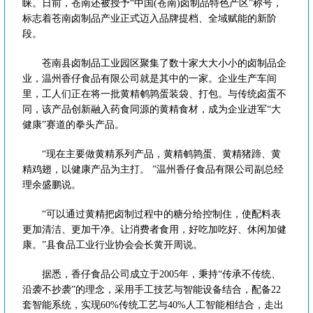
睐。日前，苍南还被授予“中国(苍南)卤制品特色产区”称号，
标志着苍南卤制品产业正式迈入品牌提档、全域赋能的新阶
段。
苍南县卤制品工业园区聚集了数十家大大小小的卤制品企
业，温州香仔食品有限公司就是其中的一家。企业生产车间
里，工人们正在将一批黄精鹌鹑蛋装袋、打包。与传统卤蛋不
同，该产品创新融入药食同源的黄精食材，成为企业进军“大
健康”赛道的拳头产品。
“现在主要做黄精系列产品，黄精鹌鹑蛋、黄精猪蹄、黄
精鸡翅，以健康产品为主打。 ”温州香仔食品有限公司副总经
理余盛鹏说。
“可以通过黄精把卤制过程中的糖分给控制住，使配料表
更加清洁、更加干净。让消费者食用，好吃加吃好、休闲加健
康。”县食品工业行业协会会长黄开周说。
据悉，香仔食品公司成立于2005年，秉持“传承不传统、
沿袭不抄袭”的理念，采用手工技艺与智能设备结合，配备22
套智能系统，实现60%传统工艺与40%人工智能相结合，走出