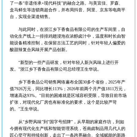
了一条“非遗传承+现代科技”的融合之路。与美宜佳、罗森、
盒马鲜生等连锁商超合作，并布局抖音、阿里、京东等电商平
台，实现全渠道销售。
与此同时，在浙江乡下香食品有限公司的生产车间里，自
动化生产线上一排排鸡翅浸泡在浓醇卤汁中，温度和时长由智
能设备精准控制，在保留古法工艺的同时，针对年轻人偏爱的
酸甜辣复合风味开展产品创新。
“新型的一些产品研发，针对年轻人新兴风味上进行开
发。”浙江乡下香食品有限公司总经理王生华说。
乡下香食品公司销售网络遍布全国30多个省份，2025年产
值7926万元，同比增长113%；2026年前两个月产值1811万元，
增速高达93%。“目前的困难就是区域容积受限，导致目前市场
扩张，对现代化厂房也有标准化的要求，这个是比较严苛
的。”王生华说。
从“乡野风味”到“国字号招牌”，从早期的家庭作坊，到如
今拥有现代化生产线和智能管理系统，苍南卤制品用几代人的
匠心坚守和持续创新，走出了一条跨界融合、全域赋能的新路