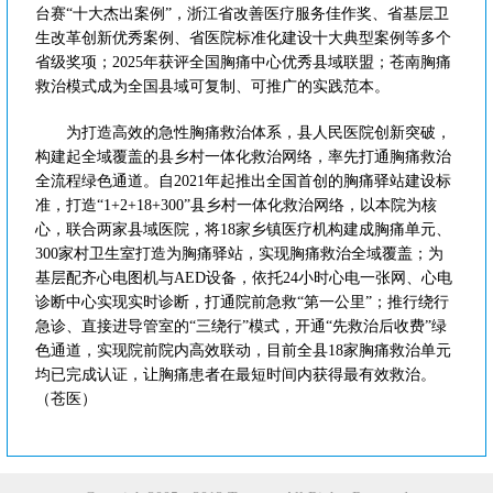
台赛“十大杰出案例”，浙江省改善医疗服务佳作奖、省基层卫
生改革创新优秀案例、省医院标准化建设十大典型案例等多个
省级奖项；2025年获评全国胸痛中心优秀县域联盟；苍南胸痛
救治模式成为全国县域可复制、可推广的实践范本。
为打造高效的急性胸痛救治体系，县人民医院创新突破，
构建起全域覆盖的县乡村一体化救治网络，率先打通胸痛救治
全流程绿色通道。自2021年起推出全国首创的胸痛驿站建设标
准，打造“1+2+18+300”县乡村一体化救治网络，以本院为核
心，联合两家县域医院，将18家乡镇医疗机构建成胸痛单元、
300家村卫生室打造为胸痛驿站，实现胸痛救治全域覆盖；为
基层配齐心电图机与AED设备，依托24小时心电一张网、心电
诊断中心实现实时诊断，打通院前急救“第一公里”；推行绕行
急诊、直接进导管室的“三绕行”模式，开通“先救治后收费”绿
色通道，实现院前院内高效联动，目前全县18家胸痛救治单元
均已完成认证，让胸痛患者在最短时间内获得最有效救治。
（苍医）