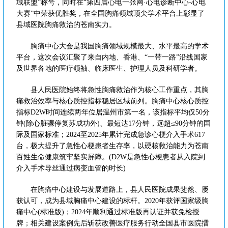
域联盟”称号，同时在“第四届心电一张网·心电诊断中心-心电
大赛”中荣获优胜奖，在全国胸痛领域顶尖学术平台上彰显了
县域医院胸痛救治的苍南实力。
胸痛中心大会是我国胸痛领域规模最大、水平最高的学术
平台，这次会议汇聚了来自内地、香港、“一带一路”沿线国家
及世界各地的医疗领袖、临床医生、护理人员及科研学者。
县人民医院始终将急性胸痛救治作为核心工作重点，其胸
痛救治效率与核心质控指标稳居区域前列。胸痛中心核心质控
指标D2W时间连续两年位居温州市第一名，该指标平均仅50分
钟(除心脏骤停复苏成功外)、最短达17分钟，远超≤90分钟的国
际及国家标准；2024至2025年累计完成急诊心梗介入手术617
台，极大提升了急性心梗患者生存率，以硬核救治能力为苍南
百姓生命健康筑牢坚实屏障。(D2W是急性心梗患者从入院到
介入手术导丝通过病变血管的时长)
在胸痛中心建设与发展道路上，县人民医院成果斐然、屡
获认可，成为县域胸痛中心建设的标杆。2020年获评国家级胸
痛中心(标准版)；2024年顺利通过标准版再认证并获免检授
牌；相关建设案例先后斩获改善医疗服务行动全国县市医院擂