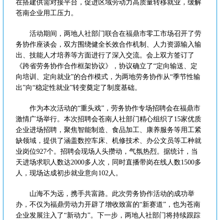
在搭建供需对接平台，促进区域劳动力高质量转移就业，缓解
苍南企业用工压力。
活动期间，两地人社部门联合在福鼎市零工市场召开了劳
务协作座谈会，双方围绕健全长效合作机制、人力资源输入输
出、技能人才培养等方面进行了深入交流。会上双方签订了
《跨省劳务协作合作框架协议》，协议确立了“定向输送、定
向培训、定向就业”的合作模式，为两地劳务协作从“季节性输
出”向“稳定性就业”转变奠定了制度基础。
作为本次活动的“重头戏”，劳务协作专场招聘会在福鼎市
激情广场举行。本次招聘会苍南人社部门精心组织了15家优质
企业进场招聘，聚焦智能制造、食品加工、康养服务等用工紧
缺领域，提供了涵盖数控车床、机修技术、办公文员等工种就
业岗位927个。招聘会现场人头攒动，气氛热烈。据统计，当
天进场求职人数达2000多人次，同时直播带岗在线人数1500多
人，现场达成初步就业意向102人。
山海不为远，携手共富路。此次劳务协作活动的成功举
办，不仅为福鼎劳动力开辟了增收致富的“新赛道”，也为苍南
企业发展注入了“新动力”。下一步，两地人社部门将持续跟踪