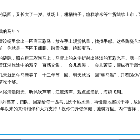
圆，又长大了一岁。菜场上，柑橘柚子，糖糕炒米等年货陆续上市，丙
我的马年？
设橱里拿出一匹唐三彩马，放在手上观赏掂量，找找手感。这些陶瓷艺
前，你就是一匹匹玉麒麟、踏雪乌雅、绝影宝马。
缝隙，照在唐三彩陶马上，马背上的灰尘折射出淡淡的五彩光芒。我一
着江湖旅途中的艰辛，百感交集，一会儿想哭，一会儿苦笑，便纵有千般
就是午马新春了，十二年等一回。明天就当一回“弼马温”，开着BMW
草吃个够。
浴清晨阳光。听风吹芦苇，江流涛声。观点点渔帆，海鸥飞翔。
列整齐，归队。回家给每一匹马儿洗个热水澡，再慢慢地擦拭干净，放
多年以来的真情相伴和大力支持！祝你们身强体健，弛骋万里。丙午吉祥，