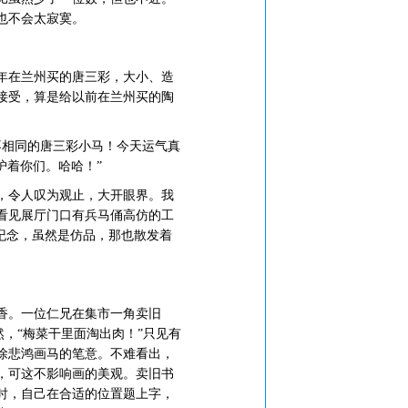
也不会太寂寞。
年在兰州买的唐三彩，大小、造
接受，算是给以前在兰州买的陶
相同的唐三彩小马！今天运气真
护着你们。哈哈！”
，令人叹为观止，大开眼界。我
看见展厅门口有兵马俑高仿的工
纪念，虽然是仿品，那也散发着
香。一位仁兄在集市一角卖旧
然，“梅菜干里面淘出肉！”只见有
徐悲鸿画马的笔意。不难看出，
，可这不影响画的美观。卖旧书
时，自己在合适的位置题上字，