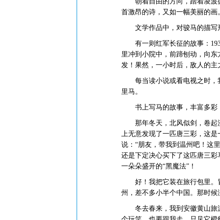
朝着自由的方向，踏着凌波微
首激昂的诗，又如一幅美丽的画
文学作品中，对骏马的描写形
有一则红军长征的故事：193
里冲到小院中，前蹄刨动，向东
发！果然，一小时后，敌人的主
每当读小说或看电视之时，我对
里马。
书上写马的故事，丰富多彩，
那年冬天，北风似剑，卷起漫
上无意发现了一匹唐三彩，这是
说：“朋友，带我到温州吧！这
还是下定决心买下了这匹唐三彩
一朵朵盛开的“黑魔法”！
好！我把它装在旅行包里。冒
州，差不多小半个中国。那时候
冬去春来，我到安徽黄山旅游
个玩笑，也要跟我走。只见它橙