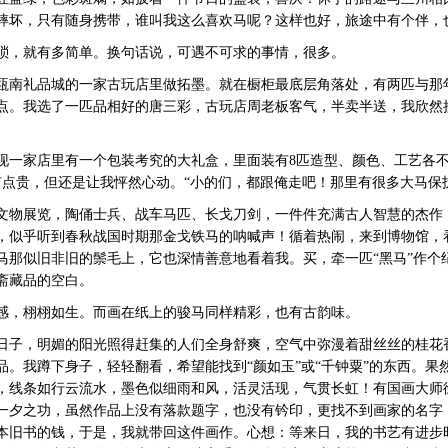
摔坏，只有随身携带，谁叫我这么喜欢马呢？这样也好，旅途中有个伴，
，就有多简单。换句话说，可遇不可求的事情，很多。
南礼品城的一家古玩店里做拓墨。就在橱柜最底层角落处，有两匹与那
点。我选了一匹品相好的唐三彩，古玩店周老板客气，半卖半送，我欣然
家店里有一个包装考究的大礼盒，里面装有8匹造型、颜色、工艺各不
有点贵，但还是让我怦然心动。“小的们，都跟俺走吧！那里有很多大马保
物展览，陶俑士兵、战车马匹、长戈刀剑，一件件充满古人智慧的杰作
，似乎听到春秋战国时期那金戈铁马的呐喊声！循着热闹，来到博物馆，
马那似旧非旧的鬃毛上，它也深情善意地看着我。买，牵一匹“黑马”作个
斋藏品的空白。
，栩栩如生。而画在纸上的骏马同样精彩，也有古韵味。
子，明媚的阳光照得赶集的人们全身舒爽，空气中弥漫着甜丝丝的桂花
。我蹲下身子，轻轻翻看，希望能找到“颜如玉”或“千钟粟”的东西。果
，线条如行云流水，墨色似细雨和风，活灵活现，气贯长虹！有国画大师
一夕之功，虽然作品上没有落款题字，也没有钤印，更找不到画家的名字
本旧书的钱，于是，我就带回这件画作。心想：等来日，我的书艺有进步