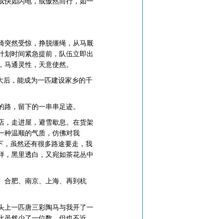
或快如闪电，或傲然而行，如一
骑突然受惊，挣脱缰绳，从马厩
计划时间紧急提前，队伍立即出
，马通灵性，天意使然。
大后，能成为一匹建设家乡的千
的路，留下的一串串足迹。
店，走进屋，避雪歇息。在货架
一种温顺的气质，仿佛对我
下，虽然还有很多路途要走，我
样，黑里透白，又宛如茶花丛中
、合肥、南京、上海、再到杭
头上一匹唐三彩陶马与我开了一
比虽然少了一位数，但也不近。