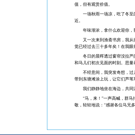
值，但有观赏价值。
一场秋雨一场凉，吃了冬至的汤
近。
年味渐浓，拿什么欢迎你，
又一次来到渔斋书房，我从摆
觉已经过去三十多年矣！在我眼
冬日的晨晖透过窗帘没拉严的
和马儿们初次见面的时刻。思量
不经意间，我突发奇想，过几天
带到东塘滩涂上玩，让它们芦苇
我们静静地坐在海边，共同沐
“马，来！”一声高喊，群马排
敬，轻轻地说：“感谢各位马兄