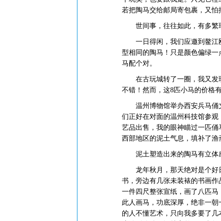
若把陶马交给邮局寄包裹，又怕
世间事，往往如此，有多繁琐
一日得闲，我们应邀到鳌江瓯
型相同的陶马！只是颜色偏绿一
马配个对。
在古玩城转了一圈，我又发现一
不错！然而，这8匹小马的价格
温州博物馆举办西安兵马俑文
们正好在对面的温州科技馆参观
艺品出售，我的眼神瞄过一匹俑
西部地区的泥土气息，填补了渔
泥土塑造出来的陶马有立体感
龙年秋月，那天绝对是个好日
书，旁边有几张未装裱的书画作品
一件四尺整张宣纸，画了八匹马
此人画马，功底深厚，绝非一朝
的人不懂艺术，只向我多要了几