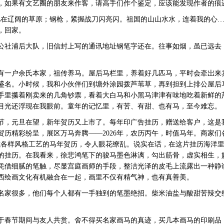
，如果有文艺圈的朋友来作客，请高手们作个鉴定，应该能发现作者的痕
辽阔的草原；钢枪，紧握战刀闪亮闪。祖国的山山水水，连着我的心…
，回家。
社浦后大队，旧信封上写的通讯地址钢笔字还在。往事如烟，虽已远去
一户余氏本家，祖传养马。屋后马栏里，养着好几匹马，平时会牵岀来
盛名。小时候，我和小伙伴们到塘外涂园拨芦苇草，再到担到上排公屋后
手里攥着刚卖来的几角钞票，看着大白马和小黑马津津有味地吃着新鲜的
目光还浮现在我眼前。童年的记忆里，有苦、有甜、也有马，至今难忘。
，元旦在望，新年贺历又上市了。每年印广告挂历，赠送给客户，这是
贺历精彩纷呈，展区万马奔腾——2026年，农历丙午，时值马年。商家们
式各样风格工艺的马年贺历，令人眼花缭乱。说实在话，在这片挂历海洋
的挂历。在我看来，徐悲鸿笔下的骏马墨色淋漓，勾出筋骨，虚实相生，妙在
凭借细腻的笔触，尽显宫庭画师的手段，整洁光泽的皮毛上流露出一种静
西绘画文化有机融合在一起，画里不仅有精气神，也有真善美。
家很多，他们每个人都有一手独到的笔墨绝招。柴米油盐与酸甜苦辣交
春节期间与友人共赏。舍不得买名家画马的真迹，买几本画马的印刷品