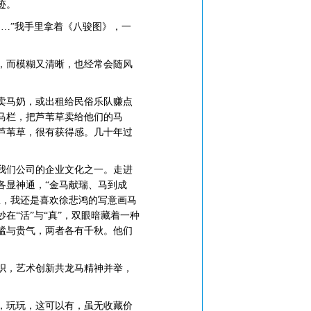
迹。
…”我手里拿着《八骏图》，一
，而模糊又清晰，也经常会随风
卖马奶，或出租给民俗乐队赚点
马栏，把芦苇草卖给他们的马
芦苇草，很有获得感。几十年过
我们公司的企业文化之一。走进
各显神通，“金马献瑞、马到成
里，我还是喜欢徐悲鸿的写意画马
“活”与“真”，双眼暗藏着一种
谧与贵气，两者各有千秋。他们
织，艺术创新共龙马精神并举，
，玩玩，这可以有，虽无收藏价