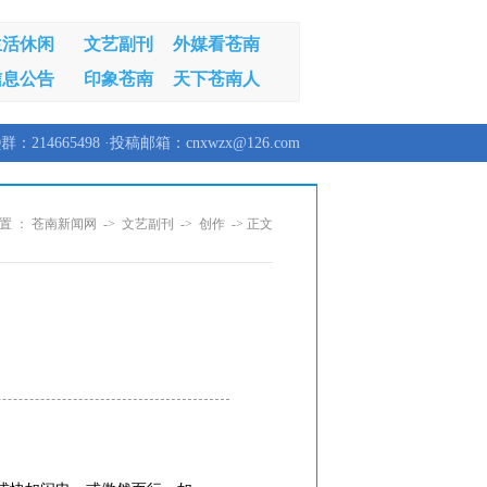
生活休闲
文艺副刊
外媒看苍南
信息公告
印象苍南
天下苍南人
群：214665498 ·投稿邮箱：cnxwzx@126.com
置 ：
苍南新闻网
->
文艺副刊
->
创作
-> 正文