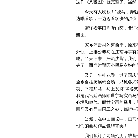
这件《八骏图》就完整了。当然
今天有大收获！“骏马，奔驰在
边唱着歌，一边迈着欢快的步伐
浙江省平阳县宜山区，龙江公
飘来。
家乡浦后村的河前岸，原来有
外快，上排公养马在江南垟享有
吃。半天下来，汗流浃背，我们
去了，而当时那匹小黑马友好的
又是一年桂花香，过了国庆节
金乡台挂历展销会场，只见各式
功、幸福加马、马上发财”等各
和清代宫廷画师郞世宁写实画马
心境和傲气。郎世宁画的马儿，
画马又有异曲同工之妙，都把中
当然，在中国画坛中，画马名
他们的画马作品也非常美！
我们预订了两箱贺历，准备于