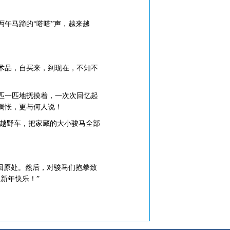
午马蹄的“嗒嗒”声，越来越
术品，自买来，到现在，不知不
匹一匹地抚摸着，一次次回忆起
惆怅，更与何人说！
越野车，把家藏的大小骏马全部
回原处。然后，对骏马们抱拳致
新年快乐！”