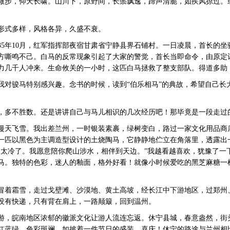
步，仰天长啸。山川下，原野间，长鬃飘逸，蹄声清脆，如疾风掠过。
。
式多样，风格各异，久盛不衰。
5年10月，红军指挥部夜宿甘肃省宁静县界石铺村。一日凌晨，首长的坐
方嘶鸣不己。白马的反常现象引起了大家的警觉，首长当即命令，由原定
力几千人冲来。生命攸关的一小时，这匹白马拯救了整支部队。得道多助
骏马特别感兴趣。念书的时候，读到“伯乐相马”的典故，希望自己长
多不胜数。还是讲讲自己与马儿相识的几次经历吧！那毕竟是一段走过
天飞雪。我出差兰州，一时银装素裹，绿树变白，路过一家文化用品商
一匹以黑色为主调造型设计的土烧陶马，它静静地伫立在角落里，透露出
里太冷了。我愿意陪你爬山涉水，相伴到天边。”我越看越喜欢，犹豫了一
马。独特的色彩，迷人的釉面，格外好看！就像小时候爱吃的黑芝麻糖一
着霜雪，走过戈壁滩、沙漠地、黄土高坡，经长江中下游地区，过郑州
没有快递，只有背在肩上，一路颠簸，回到温州。
，皖南地区浓郁的徽派文化让游人流连忘返。休宁县城，春意盎然，街
红蓝绿，色彩斑斓，如披着一件节日的盛装，喜庆！休宁的路途与兰州相