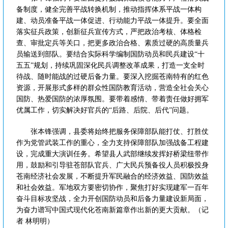
备制度，健全完善平战转换机制，推动指挥体系平战一体构
建、动员准备平战一体促进、行动能力平战一体提升。要全面
落实征兵政策，创新征兵宣传方式，严把政治考核、体格检
查、审批定兵等关口，把更多政治合格、素质过硬的高质量兵
员输送到部队。要结合实际科学编制国防动员和民兵建设“十
五五”规划，持续巩固深化民兵调整改革成果，打造一支全时
待战、随时能战的过硬后备力量。要深入挖掘苍南特有的红色
资源，开展形式多样的群众性国防教育活动，营造全社会关心
国防、热爱国防的浓厚氛围。要带着感情、带着责任做好拥军
优属工作，切实解决好官兵的“后路、后院、后代”问题。
张本锋强调，县委将始终把服务保障部队能打仗、打胜仗
作为党管武装工作的重心，全力支持保障部队加强战备工程建
设，完成重大演训任务。希望县人武部继续发挥好桥梁纽带作
用，鼓励和引导驻苍部队官兵、广大民兵预备役人员积极投身
苍南经济社会发展，不断提升军民融合的经济效益、国防效益
和社会效益。军地双方要密切协作，聚焦打好实现建军一百年
奋斗目标攻坚战，全力开创国防动员和后备力量建设新局面，
为奋力谱写中国式现代化苍南新篇章作出新的更大贡献。（记
者 林明明）