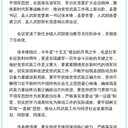
平强军思想，全面落实省军区、军分区党委扩大会议精神，聚
焦新时代军事战略方针，推动党管武装工作再上新台阶。县委
书记、县人武部党委第一书记张本锋，县委常委、人武部政委
唐卫武，县人武部部长雷彦斌出席会议。
会议宣读了新任乡镇人武部政治教导员任职命令，并颁发
了任命状。
张本锋指出，今年是“十五五”规划的开局之年，也是红军
长征胜利90周年，更是实现建军一百年奋斗目标的关键之年，
做好党管武装工作意义重大。要紧紧围绕党在新时代的强军目
标，切实加强和改进党管武装工作，不断开创我县国防动员和
后备力量建设新局面。要牢牢把稳党管武装正确方向，坚持不
懈用习近平新时代中国特色社会主义思想凝心铸魂，确保我县
武装力量始终沿着正确政治方向前进。要坚持把学习贯彻习近
平强军思想作为首要政治任务，严格落实党委会“第一议题”制
度，切实把学习成果转化为推动工作的实际成效。要牢固树立
军地“一盘棋”思想，推动人民武装工作与经济社会发展同谋
划、同部署、同落实。
张本锋强调，要全面提升援战保战核心能力，严格落实战